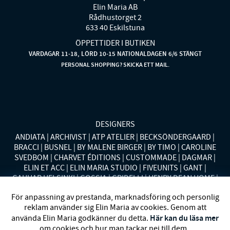
Elin Maria AB
Rådhustorget 2
633 40 Eskilstuna
ÖPPETTIDER I BUTIKEN
VARDAGAR 11-18, LÖRD 10-15 NATIONALDAGEN 6/6 STÄNGT
PERSONAL SHOPPING? SKICKA ETT MAIL.
DESIGNERS
ANDIATA
ARCHIVIST
ATP ATELIER
BECKSÖNDERGAARD
BRACCI
BUSNEL
BY MALENE BIRGER
BY TIMO
CAROLINE
SVEDBOM
CHARVET ÉDITIONS
CUSTOMMADE
DAGMAR
ELIN ET ACC
ELIN MARIA STUDIO
FIVEUNITS
GANT
GAUHAR HELSINKI
GOSSIA
GRIDELLI
HENRY DEAN HOME
HOLLIES STOCKHOLM
LAUREN RALPH LAUREN
MALINA
För anpassning av prestanda, marknadsföring och personlig
MISSONI HOME
MONO
MORENO CALIFORNIA
MOS MOSH
reklam använder sig Elin Maria av cookies. Genom att
MRS HOSIERY
NORDAN HOME
NÜMPH
POLO RALPH
Här kan du läsa mer
använda Elin Maria godkänner du detta.
LAUREN
RENÉE VOLTAIRE
RODEBJER
SECOND FEMALE
om cookies och hur man tackar nej till dem.
SIBIN LINNEBJERG
STYLEIN
SWEDISH STOCKINGS
SYSTER