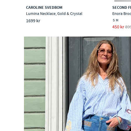
CAROLINE SVEDBOM
SECOND F
Lumina Necklace, Gold & Crystal
Enora Broo
1699 kr
S
M
450 kr
89