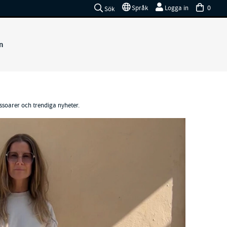
0
Språk
Logga in
Sök
n
essoarer och trendiga nyheter.