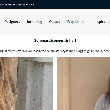
M SVERIGE, RETURAVGIFT 50KR
Designers
Inredning
Outnet
Erbjudanden
Inspiratio
Sommarsäsongen är här!
ngtat efter! Utforska vår inspirerande majstory fylld med plagg vi gillar, svala, acc