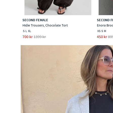
SECOND FEMALE
SECOND F
Hidie Trousers, Chocolate Tort
Enora Broo
S
L
XL
XS
S
M
700 kr
1399 kr
450 kr
89