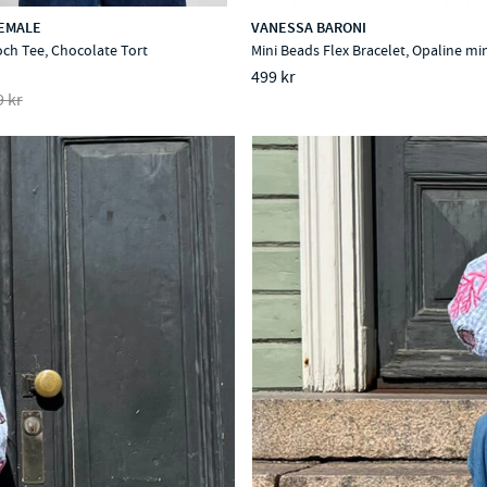
EMALE
VANESSA BARONI
ch Tee, Chocolate Tort
Mini Beads Flex Bracelet, Opaline mi
499 kr
9 kr