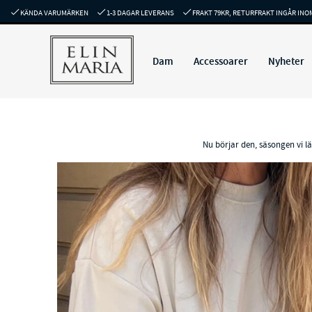
KÄNDA VARUMÄRKEN
1-3 DAGAR LEVERANS
FRAKT 79KR, RETURFRAKT INGÅR INO
Dam
Accessoarer
Nyheter
Nu börjar den, säsongen vi lä