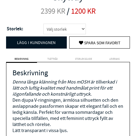
2399
KR
/
1200
KR
Storlek:
LÄGG I KUNDVAGNEN
SPARA SOM FAVORIT
BESKRIVNING
TVÄTTRÅD
STORLEKSGUIDE
LEVERANS
Beskrivning
Denna långa klänning från Mos mOSH är tillverkad i
lätt och luftig kvalitet med handmålat print för ett
iögonfallande och konstnärligt uttryck.
Den djupa V-ringningen, ärmlösa silhuetten och den
avslappnade passformen skapar ett elegant fall och en
ledig känsla. Perfekt för varma sommardagar och
speciella tillfällen, med ett feminint uttryck fyllt av
lätthet och rörelse.
Lätt transparant i vissa ljus.