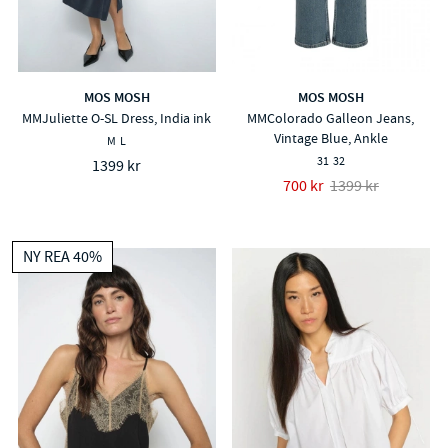
MOS MOSH
MOS MOSH
MMJuliette O-SL Dress, India ink
MMColorado Galleon Jeans,
Vintage Blue, Ankle
M
L
31
32
1399 kr
700 kr
1399 kr
NY REA 40%