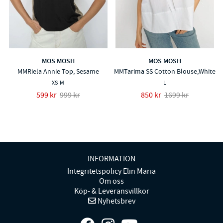
MOS MOSH
MOS MOSH
MMRiela Annie Top, Sesame
MMTarima SS Cotton Blouse,White
XS
M
L
599 kr
999 kr
850 kr
1699 kr
INFORMATION
Integritetspolicy Elin Maria
Om oss
Köp- & Leveransvillkor
Nyhetsbrev