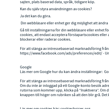
sajten, plats baserad data, språk, tidigare köp.
Kan du själv styra användningen av cookies?
Ja det kan du göra.
Din webbläsare eller enhet ger dig möjlighet att ändr
Gå till inställningarna för din webbläsare eller enhet f
cookies, att endast acceptera förstapartscookies eller a
blockerar eller raderar cookies.
För att stänga av intressebaserad marknadsföring frå
https://www.facebook.com/ads/preferences/edit/
- Un
Google
Läs mer om Google hur du kan ändra inställningar:
Go
För att stänga av intressebaserad marknadsföring från
Om du inte är inloggad på ett Google-konto besök ad
rutorna som kommer upp, klicka på ”Inaktivera”. Om d
knappen till höger om rubriken så att den blir grå. Det
Läs mer om cookies här:
cookiechoices.org