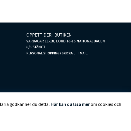
ÖPPETTIDER I BUTIKEN
VARDAGAR 11-18, LÖRD 10-15 NATIONALDAGEN
6/6 STÄNGT
PERSONAL SHOPPING? SKICKA ETT MAIL.
DBOM
CHARVET ÉDITIONS
CUSTOMMADE
DAGMAR
Här kan du läsa mer
Maria godkänner du detta.
om cookies och
S STOCKHOLM
LAUREN RALPH LAUREN
MALINA
N
RENÉE VOLTAIRE
RODEBJER
SECOND FEMALE
SIBIN