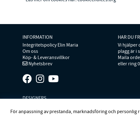
INFORMATION
HAR DU F
Integritetspolicy Elin Maria
Vi hjälper
Om oss
plagg är i 
Köp- & Leveransvillkor
Maila ord
Nyhetsbrev
eller ring 
DESIGNERS
ANDIATA
ARCHIVIST
ATP ATELIER
BECKSÖNDERGAAR
För anpassning av prestanda, marknadsföring och personlig r
ELIN ET ACC
ELIN MARIA STUDIO
FIVEUNITS
GANT
GA
MISSONI HOME
MONO
MORENO CALIFORNIA
MOS M
LINNEBJERG
STYLEIN
SWEDISH STOCKINGS
SYSTER 