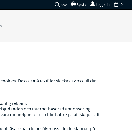
0
Språk
Logga in
Sök
n
kies. Dessa små textfiler skickas av oss till din
sonlig reklam.
m erbjudanden och internetbaserad annonsering.
ra onlinetjänster och blir bättre på att skapa rätt
webbläsare när du besöker oss, tid du stannar på