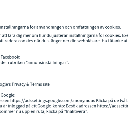
a inställningarna för användningen och omfattningen av cookies.
ör att lära dig mer om hur du justerar inställningarna för cookies. E
tt radera cookies när du stänger ner din webbläsare. Ha i åtanke att 
n Facebook:
der rubriken ”annonsinställningar”.
ogle’s Privacy & Terms site
 Google:
ressen
https://adssettings.google.com/anonymous
Klicka på de två b
u är inloggad på ett Google-konto: Besök adressen
https://adssett
 kommer nu upp en ruta, klicka på ”Inaktivera”.