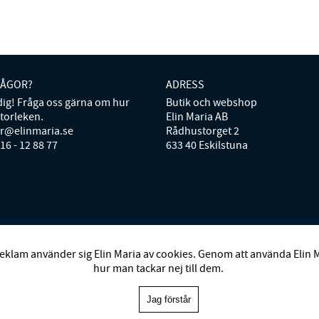
RÅGOR?
ADRESS
 dig! Fråga oss gärna om hur
Butik och webshop
storleken.
Elin Maria AB
er@elinmaria.se
Rådhustorget 2
016 - 12 88 77
633 40 Eskilstuna
D
BRACCI
BUSNEL
BY MALENE BIRGER
BY TIMO
CAROLINE SVE
eklam använder sig Elin Maria av cookies. Genom att använda Elin 
UHAR HELSINKI
GOSSIA
GRIDELLI
HENRY DEAN HOME
HOLLIE
hur man tackar nej till dem.
OSH
MRS HOSIERY
NORDAN HOME
NÜMPH
POLO RALPH LAURE
P
VANESSA BARONI
VIVEH
Jag förstår
Elin Maria 1993-2025