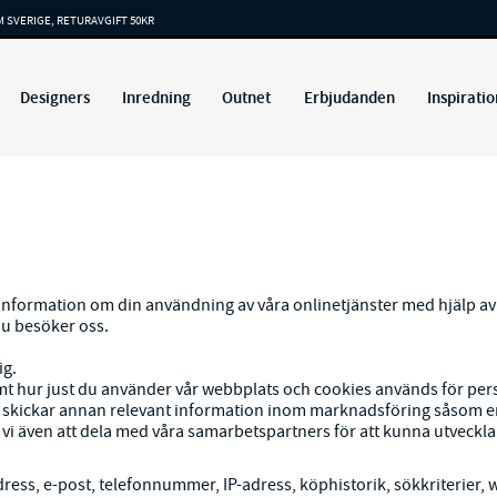
M SVERIGE, RETURAVGIFT 50KR
Designers
Inredning
Outnet
Erbjudanden
Inspiratio
formation om din användning av våra onlinetjänster med hjälp av coo
du besöker oss.
ig.
mt hur just du använder vår webbplats och cookies används för per
tt vi skickar annan relevant information inom marknadsföring såso
även att dela med våra samarbetspartners för att kunna utveckla vå
ess, e-post, telefonnummer, IP-adress, köphistorik, sökkriterier, 