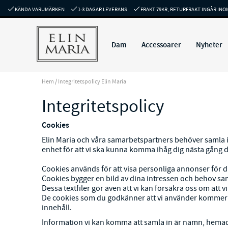
KÄNDA VARUMÄRKEN
1-3 DAGAR LEVERANS
FRAKT 79KR, RETURFRAKT INGÅR INO
Dam
Accessoarer
Nyheter
Hem
/
Integritetspolicy Elin Maria
Integritetspolicy
Cookies
Elin Maria och våra samarbetspartners behöver samla in
enhet för att vi ska kunna komma ihåg dig nästa gång 
Cookies används för att visa personliga annonser för d
Cookies bygger en bild av dina intressen och behov sa
Dessa textfiler gör även att vi kan försäkra oss om a
De cookies som du godkänner att vi använder kommer vi 
innehåll.
Information vi kan komma att samla in är namn, hemadr