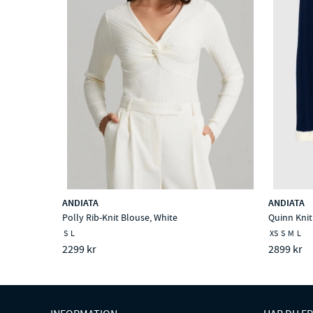
ANDIATA
ANDIATA
Polly Rib-Knit Blouse, White
Quinn Knit
S
L
XS
S
M
L
2299 kr
2899 kr