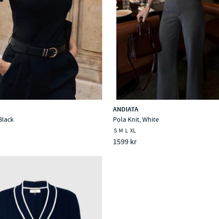
ANDIATA
Black
Pola Knit, White
S
M
L
XL
1599 kr