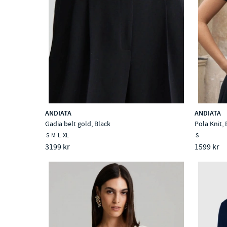
ANDIATA
ANDIATA
Gadia belt gold, Black
Pola Knit, 
S
M
L
XL
S
3199 kr
1599 kr