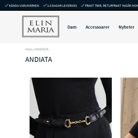
KÄNDA VARUMÄRKEN
1-3 DAGAR LEVERANS
FRAKT 79KR, RETURFRAKT INGÅR INO
Dam
Accessoarer
Nyheter
Hem
/
ANDIATA
ANDIATA