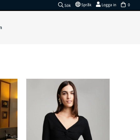
0
Språk
Logga in
Sök
n