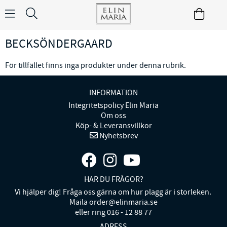
BECKSÖNDERGAARD
För tillfället finns inga produkter under denna rubrik.
INFORMATION
Integritetspolicy Elin Maria
Om oss
Köp- & Leveransvillkor
Nyhetsbrev
HAR DU FRÅGOR?
Vi hjälper dig! Fråga oss gärna om hur plagg är i storleken.
Maila order@elinmaria.se
eller ring 016 - 12 88 77
ADRESS