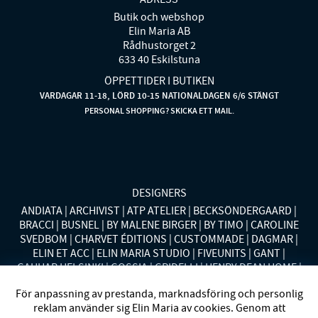
Butik och webshop
Elin Maria AB
Rådhustorget 2
633 40 Eskilstuna
ÖPPETTIDER I BUTIKEN
VARDAGAR 11-18, LÖRD 10-15 NATIONALDAGEN 6/6 STÄNGT
PERSONAL SHOPPING? SKICKA ETT MAIL.
DESIGNERS
ANDIATA
ARCHIVIST
ATP ATELIER
BECKSÖNDERGAARD
BRACCI
BUSNEL
BY MALENE BIRGER
BY TIMO
CAROLINE
SVEDBOM
CHARVET ÉDITIONS
CUSTOMMADE
DAGMAR
ELIN ET ACC
ELIN MARIA STUDIO
FIVEUNITS
GANT
GAUHAR HELSINKI
GOSSIA
GRIDELLI
HENRY DEAN HOME
HOLLIES STOCKHOLM
LAUREN RALPH LAUREN
MALINA
För anpassning av prestanda, marknadsföring och personlig
MISSONI HOME
MONO
MORENO CALIFORNIA
MOS MOSH
reklam använder sig Elin Maria av cookies. Genom att
MRS HOSIERY
NORDAN HOME
NÜMPH
POLO RALPH