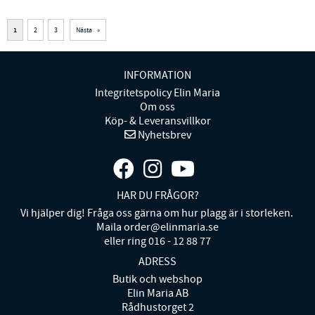
1
2
3
Nästa
»
INFORMATION
Integritetspolicy Elin Maria
Om oss
Köp- & Leveransvillkor
Nyhetsbrev
HAR DU FRÅGOR?
Vi hjälper dig! Fråga oss gärna om hur plagg är i storleken.
Maila order@elinmaria.se
eller ring 016 - 12 88 77
ADRESS
Butik och webshop
Elin Maria AB
Rådhustorget 2