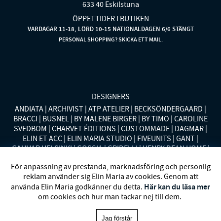
633 40 Eskilstuna
ÖPPETTIDER I BUTIKEN
VARDAGAR 11-18, LÖRD 10-15 NATIONALDAGEN 6/6 STÄNGT
PERSONAL SHOPPING? SKICKA ETT MAIL.
DESIGNERS
ANDIATA
ARCHIVIST
ATP ATELIER
BECKSÖNDERGAARD
BRACCI
BUSNEL
BY MALENE BIRGER
BY TIMO
CAROLINE
SVEDBOM
CHARVET ÉDITIONS
CUSTOMMADE
DAGMAR
ELIN ET ACC
ELIN MARIA STUDIO
FIVEUNITS
GANT
GAUHAR HELSINKI
GOSSIA
GRIDELLI
HENRY DEAN HOME
HOLLIES STOCKHOLM
LAUREN RALPH LAUREN
MALINA
För anpassning av prestanda, marknadsföring och personlig
MISSONI HOME
MONO
MORENO CALIFORNIA
MOS MOSH
reklam använder sig Elin Maria av cookies. Genom att
MRS HOSIERY
NORDAN HOME
NÜMPH
POLO RALPH
Här kan du läsa mer
använda Elin Maria godkänner du detta.
LAUREN
RENÉE VOLTAIRE
RODEBJER
SECOND FEMALE
om cookies och hur man tackar nej till dem.
SIBIN LINNEBJERG
STYLEIN
SWEDISH STOCKINGS
SYSTER
P
VANESSA BARONI
VIVEH
Jag förstår