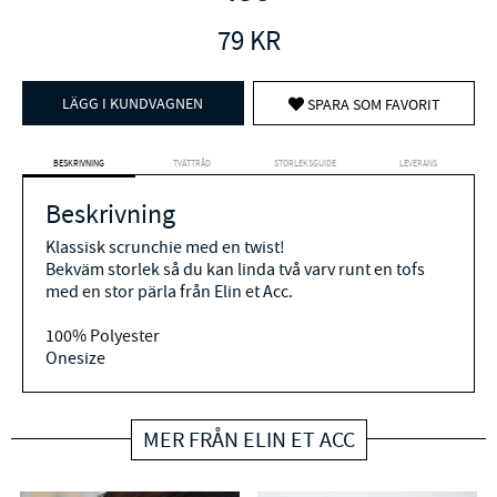
79
KR
LÄGG I KUNDVAGNEN
SPARA SOM FAVORIT
BESKRIVNING
TVÄTTRÅD
STORLEKSGUIDE
LEVERANS
Beskrivning
Klassisk scrunchie med en twist!
Bekväm storlek så du kan linda två varv runt en tofs
med en stor pärla från Elin et Acc.
100% Polyester
Onesize
MER FRÅN ELIN ET ACC