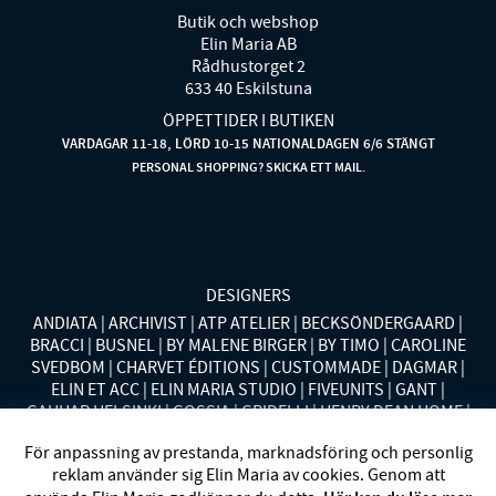
Butik och webshop
Elin Maria AB
Rådhustorget 2
633 40 Eskilstuna
ÖPPETTIDER I BUTIKEN
VARDAGAR 11-18, LÖRD 10-15 NATIONALDAGEN 6/6 STÄNGT
PERSONAL SHOPPING? SKICKA ETT MAIL.
DESIGNERS
ANDIATA
ARCHIVIST
ATP ATELIER
BECKSÖNDERGAARD
BRACCI
BUSNEL
BY MALENE BIRGER
BY TIMO
CAROLINE
SVEDBOM
CHARVET ÉDITIONS
CUSTOMMADE
DAGMAR
ELIN ET ACC
ELIN MARIA STUDIO
FIVEUNITS
GANT
GAUHAR HELSINKI
GOSSIA
GRIDELLI
HENRY DEAN HOME
HOLLIES STOCKHOLM
LAUREN RALPH LAUREN
MALINA
För anpassning av prestanda, marknadsföring och personlig
MISSONI HOME
MONO
MORENO CALIFORNIA
MOS MOSH
reklam använder sig Elin Maria av cookies. Genom att
MRS HOSIERY
NORDAN HOME
NÜMPH
POLO RALPH