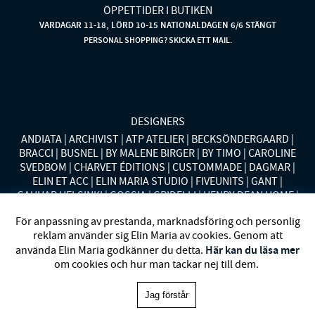
ÖPPETTIDER I BUTIKEN
VARDAGAR 11-18, LÖRD 10-15 NATIONALDAGEN 6/6 STÄNGT
PERSONAL SHOPPING? SKICKA ETT MAIL.
DESIGNERS
ANDIATA
ARCHIVIST
ATP ATELIER
BECKSÖNDERGAARD
BRACCI
BUSNEL
BY MALENE BIRGER
BY TIMO
CAROLINE
SVEDBOM
CHARVET ÉDITIONS
CUSTOMMADE
DAGMAR
ELIN ET ACC
ELIN MARIA STUDIO
FIVEUNITS
GANT
GAUHAR HELSINKI
GOSSIA
GRIDELLI
HENRY DEAN HOME
HOLLIES STOCKHOLM
LAUREN RALPH LAUREN
MALINA
För anpassning av prestanda, marknadsföring och personlig
MISSONI HOME
MONO
MORENO CALIFORNIA
MOS MOSH
reklam använder sig Elin Maria av cookies. Genom att
MRS HOSIERY
NORDAN HOME
NÜMPH
POLO RALPH
Här kan du läsa mer
använda Elin Maria godkänner du detta.
LAUREN
RENÉE VOLTAIRE
RODEBJER
SECOND FEMALE
om cookies och hur man tackar nej till dem.
SIBIN LINNEBJERG
STYLEIN
SWEDISH STOCKINGS
SYSTER
P
VANESSA BARONI
VIVEH
Jag förstår
Elin Maria 1993-2025