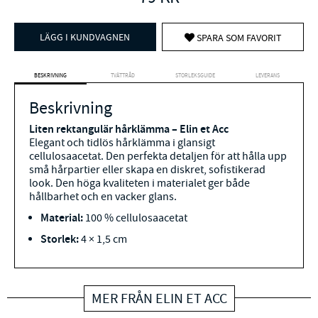
LÄGG I KUNDVAGNEN
SPARA SOM FAVORIT
BESKRIVNING
TVÄTTRÅD
STORLEKSGUIDE
LEVERANS
Beskrivning
Liten rektangulär hårklämma – Elin et Acc
Elegant och tidlös hårklämma i glansigt
cellulosaacetat. Den perfekta detaljen för att hålla upp
små hårpartier eller skapa en diskret, sofistikerad
look. Den höga kvaliteten i materialet ger både
hållbarhet och en vacker glans.
Material:
100 % cellulosaacetat
Storlek:
4 × 1,5 cm
MER FRÅN ELIN ET ACC