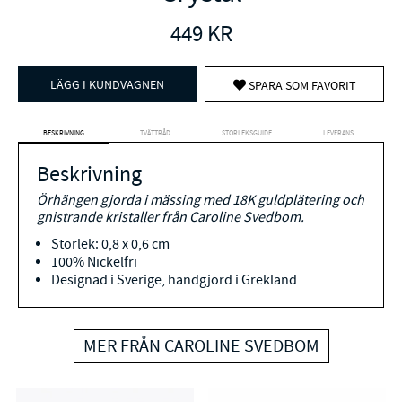
449
KR
LÄGG I KUNDVAGNEN
SPARA SOM FAVORIT
BESKRIVNING
TVÄTTRÅD
STORLEKSGUIDE
LEVERANS
Beskrivning
Örhängen gjorda i mässing med 18K guldplätering och
gnistrande kristaller från Caroline Svedbom.
Storlek: 0,8 x 0,6 cm
100% Nickelfri
Designad i Sverige, handgjord i Grekland
MER FRÅN CAROLINE SVEDBOM