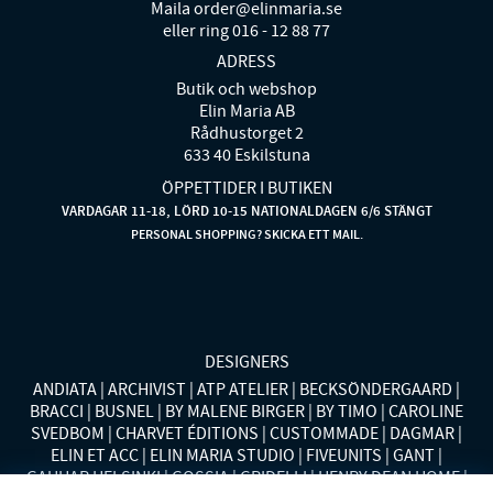
Maila order@elinmaria.se
eller ring 016 - 12 88 77
ADRESS
Butik och webshop
Elin Maria AB
Rådhustorget 2
633 40 Eskilstuna
ÖPPETTIDER I BUTIKEN
VARDAGAR 11-18, LÖRD 10-15 NATIONALDAGEN 6/6 STÄNGT
PERSONAL SHOPPING? SKICKA ETT MAIL.
DESIGNERS
ANDIATA
ARCHIVIST
ATP ATELIER
BECKSÖNDERGAARD
BRACCI
BUSNEL
BY MALENE BIRGER
BY TIMO
CAROLINE
SVEDBOM
CHARVET ÉDITIONS
CUSTOMMADE
DAGMAR
ELIN ET ACC
ELIN MARIA STUDIO
FIVEUNITS
GANT
GAUHAR HELSINKI
GOSSIA
GRIDELLI
HENRY DEAN HOME