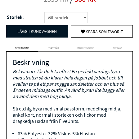
Storlek:
LÄGG I KUNDVAGNEN
SPARA SOM FAVORIT
BESKRIVNING
TVÄTTRÅD
STORLEKSGUIDE
LEVERANS
Beskrivning
Bekvämare får du leta efter! En perfekt vardagsbyxa
med stretch så du klarar hela dagen på jobbet och till
kvällen ta på ett par snygga sandaletter och en blus så
är det en middags outfit. Använd byxan lite baggy eller
använd dem med hög midja.
Stretchig byxa med
smal passform
, medelhög midja,
ankel kort, normal i storleken och fickor med
dragkedja i sidan från FiveUnits.
63% Polyester 32% Viskos 5% Elastan