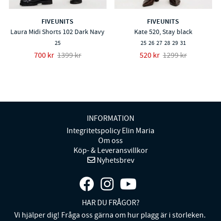
FIVEUNITS
FIVEUNITS
Laura Midi Shorts 102 Dark Navy
Kate 520, Stay black
25
25
26
27
28
29
31
700 kr
1399 kr
520 kr
1299 kr
INFORMATION
Integritetspolicy Elin Maria
Om oss
Köp- & Leveransvillkor
Nyhetsbrev
HAR DU FRÅGOR?
Vi hjälper dig! Fråga oss gärna om hur plagg är i storleken.