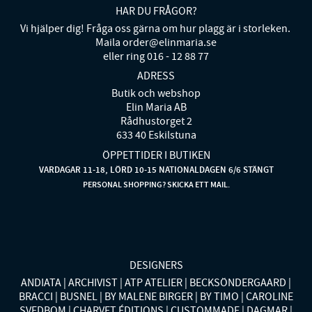
HAR DU FRÅGOR?
Vi hjälper dig! Fråga oss gärna om hur plagg är i storleken.
Maila order@elinmaria.se
eller ring 016 - 12 88 77
ADRESS
Butik och webshop
Elin Maria AB
Rådhustorget 2
633 40 Eskilstuna
ÖPPETTIDER I BUTIKEN
VARDAGAR 11-18, LÖRD 10-15 NATIONALDAGEN 6/6 STÄNGT
PERSONAL SHOPPING? SKICKA ETT MAIL.
DESIGNERS
ANDIATA
ARCHIVIST
ATP ATELIER
BECKSÖNDERGAARD
BRACCI
BUSNEL
BY MALENE BIRGER
BY TIMO
CAROLINE
SVEDBOM
CHARVET ÉDITIONS
CUSTOMMADE
DAGMAR