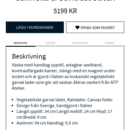
5199
KR
LÄGG I KUNDVAGNEN
SPARA SOM FAVORIT
BESKRIVNING
TVÄTTRÅD
STORLEKSGUIDE
LEVERANS
Beskrivning
Väska med handtag upptill, avtagbar axelband,
kontrastfärgade kanter, stängs med en magnet under
locket och är gjord i Italien av toskanskt vegetabiliskt
garvat läder som gör att väskan åldras vackert från ATP
Atelier.
Vegetabiliskt garvat läder, Kalvläder, Canvas foder
Design från Sverige, handgjord i Italien
Längd upptill: 34 cm Längd nedtill: 24 cm Höjd: 17
cm Bredd: 9 cm
Axelrem: 94 cm Handtag: 9,5 cm