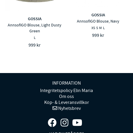
GOSSIA
GOSSIA
AnnsofiGO Blouse, Navy
AnnsofiGO Blouse, Light Dusty
XS
S
M
L
Green
999 kr
L
999 kr
INFORMATION
Integritetspolicy Elin Maria
Om oss
Köp- & Leveransvillkor
Nyhetsbrev