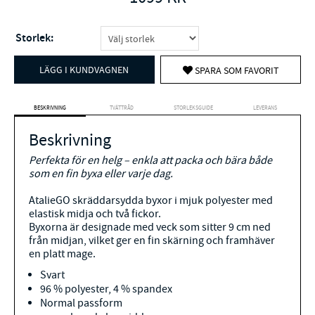
Storlek:
LÄGG I KUNDVAGNEN
SPARA SOM FAVORIT
BESKRIVNING
TVÄTTRÅD
STORLEKSGUIDE
LEVERANS
Beskrivning
Perfekta för en helg – enkla att packa och bära både
som en fin byxa eller varje dag.
AtalieGO skräddarsydda byxor i mjuk polyester med
elastisk midja och två fickor.
Byxorna är designade med veck som sitter 9 cm ned
från midjan, vilket ger en fin skärning och framhäver
en platt mage.
Svart
96 % polyester, 4 % spandex
Normal passform