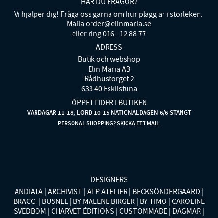
HAR DU FRÅGOR?
Vi hjälper dig! Fråga oss gärna om hur plagg är i storleken.
Maila order@elinmaria.se
eller ring 016 - 12 88 77
ADRESS
Butik och webshop
Elin Maria AB
Rådhustorget 2
633 40 Eskilstuna
ÖPPETTIDER I BUTIKEN
VARDAGAR 11-18, LÖRD 10-15 NATIONALDAGEN 6/6 STÄNGT
PERSONAL SHOPPING? SKICKA ETT MAIL.
DESIGNERS
ANDIATA
ARCHIVIST
ATP ATELIER
BECKSÖNDERGAARD
BRACCI
BUSNEL
BY MALENE BIRGER
BY TIMO
CAROLINE
SVEDBOM
CHARVET ÉDITIONS
CUSTOMMADE
DAGMAR