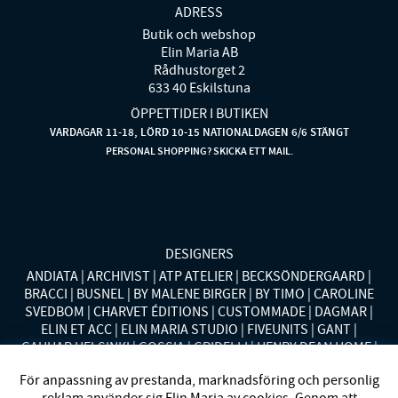
ADRESS
Butik och webshop
Elin Maria AB
Rådhustorget 2
633 40 Eskilstuna
ÖPPETTIDER I BUTIKEN
VARDAGAR 11-18, LÖRD 10-15 NATIONALDAGEN 6/6 STÄNGT
PERSONAL SHOPPING? SKICKA ETT MAIL.
DESIGNERS
ANDIATA
ARCHIVIST
ATP ATELIER
BECKSÖNDERGAARD
BRACCI
BUSNEL
BY MALENE BIRGER
BY TIMO
CAROLINE
SVEDBOM
CHARVET ÉDITIONS
CUSTOMMADE
DAGMAR
ELIN ET ACC
ELIN MARIA STUDIO
FIVEUNITS
GANT
GAUHAR HELSINKI
GOSSIA
GRIDELLI
HENRY DEAN HOME
HOLLIES STOCKHOLM
LAUREN RALPH LAUREN
MALINA
För anpassning av prestanda, marknadsföring och personlig
MISSONI HOME
MONO
MORENO CALIFORNIA
MOS MOSH