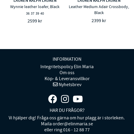
LAUREN RALPH LAUREN
LAUREN RALPH LAUREN
Wynnie leather loafer, Black
Leather Medium Adair Crossbody,
Black
36
37
39
40
2399 kr
2599 kr
INFORMATION
Integritetspolicy Elin Maria
Om oss
Köp- & Leveransvillkor
Nyhetsbrev
HAR DU FRÅGOR?
Vi hjälper dig! Fråga oss gärna om hur plagg är i storleken.
Maila order@elinmaria.se
eller ring 016 - 12 88 77