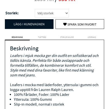
Storlek:
LÄGG I KUNDVAGNEN
SPARA SOM FAVORIT
BESKRIVNING
TVÄTTRÅD
STORLEKSGUIDE
LEVERANS
Beskrivning
Loafers i mjuk mocka ger din outfit en sofistikerad och
tidlös känsla. Perfekta för både avslappnade och
formella tillfällen, de kombinerar komfort och stil.
Style med med dina favoriter, like fint med klänning
som med jeans.
Loafers i mocka med läderfoder, yttersula i gummi och
logga upptill från Lauren Ralph Lauren.
100% Fårläder, Foder: 100% Läder
Yttersula: 100% Gummi
Slip-in modell, normal i storlek