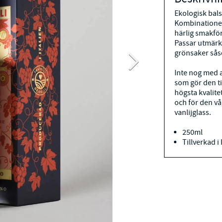
Ekologisk bal
Kombinationen
härlig smakför
Passar utmärkt 
grönsaker sås
Inte nog med a
som gör den ti
högsta kvalitet
och för den vå
vanlijglass.
250ml
Tillverkad i 