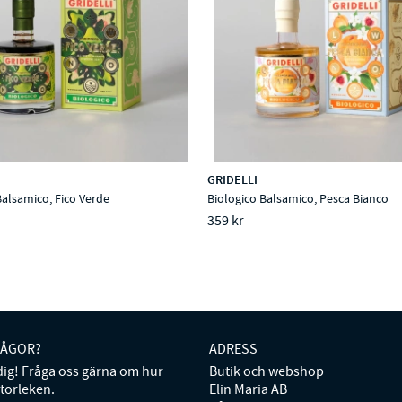
GRIDELLI
Balsamico, Fico Verde
Biologico Balsamico, Pesca Bianco
359 kr
RÅGOR?
ADRESS
 dig! Fråga oss gärna om hur
Butik och webshop
storleken.
Elin Maria AB