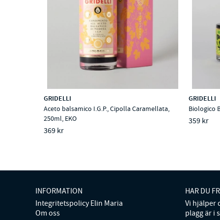
GRIDELLI
GRIDELLI
Aceto balsamico I.G.P., Cipolla Caramellata,
Biologico 
250ml, EKO
359 kr
369 kr
INFORMATION
HAR DU F
Integritetspolicy Elin Maria
Vi hjälper
Om oss
plagg är i 