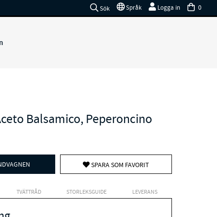
0
Språk
Logga in
Sök
n
Aceto Balsamico, Peperoncino
UNDVAGNEN
SPARA SOM FAVORIT
TVÄTTRÅD
STORLEKSGUIDE
LEVERANS
ng