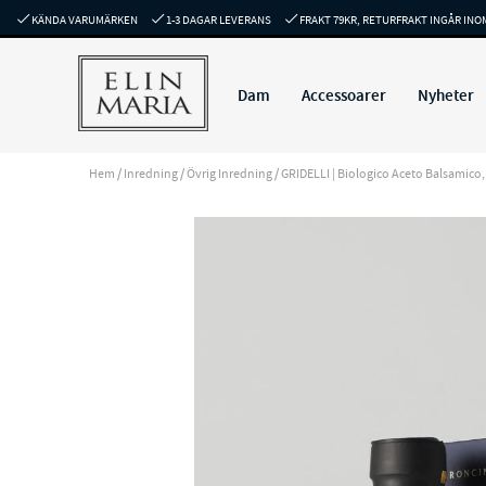
KÄNDA VARUMÄRKEN
1-3 DAGAR LEVERANS
FRAKT 79KR, RETURFRAKT INGÅR INO
Dam
Accessoarer
Nyheter
Hem
/
Inredning
/
Övrig Inredning
/
GRIDELLI | Biologico Aceto Balsamico, 