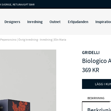
M SVERIGE, RETURAVGIFT 50KR
Designers
Inredning
Outnet
Erbjudanden
Inspiratio
Peperoncino | Övrig Inredning - Inredning | Elin Maria
GRIDELLI
Biologico 
369
KR
LÄGG I K
BESKRIVNING
Beskrivni