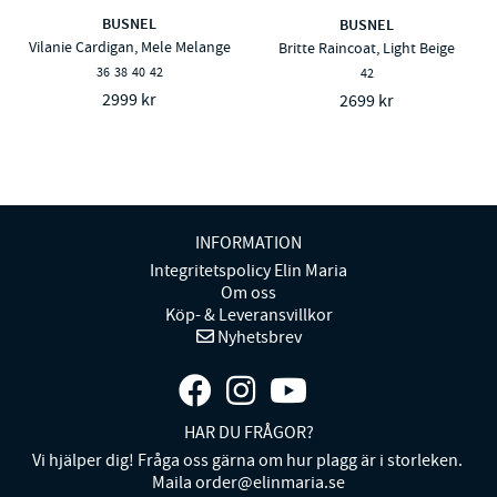
BUSNEL
BUSNEL
Vilanie Cardigan, Mele Melange
Britte Raincoat, Light Beige
36
38
40
42
42
2999 kr
2699 kr
INFORMATION
Integritetspolicy Elin Maria
Om oss
Köp- & Leveransvillkor
Nyhetsbrev
HAR DU FRÅGOR?
Vi hjälper dig! Fråga oss gärna om hur plagg är i storleken.
Maila order@elinmaria.se