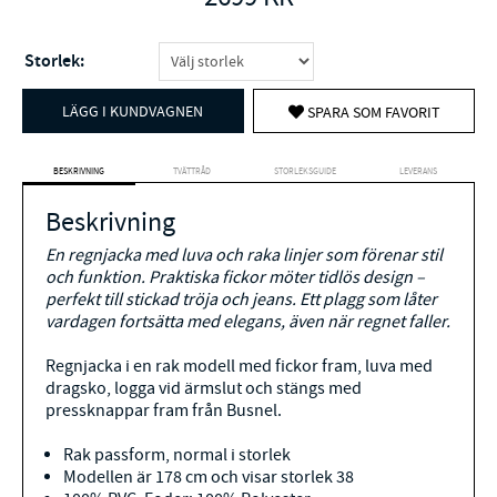
Storlek:
LÄGG I KUNDVAGNEN
SPARA SOM FAVORIT
BESKRIVNING
TVÄTTRÅD
STORLEKSGUIDE
LEVERANS
Beskrivning
En regnjacka med luva och raka linjer som förenar stil
och funktion. Praktiska fickor möter tidlös design –
perfekt till stickad tröja och jeans. Ett plagg som låter
vardagen fortsätta med elegans, även när regnet faller.
Regnjacka i en rak modell med fickor fram, luva med
dragsko, logga vid ärmslut och stängs med
pressknappar fram från Busnel.
Rak passform, normal i storlek
Modellen är 178 cm och visar storlek 38