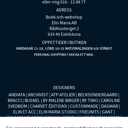
eller ring 016 - 12 88 77
ADRESS
Butik och webshop
Elin Maria AB
Rådhustorget 2
633 40 Eskilstuna
ÖPPETTIDER I BUTIKEN
VARDAGAR 11-18, LÖRD 10-15 NATIONALDAGEN 6/6 STÄNGT
PERSONAL SHOPPING? SKICKA ETT MAIL.
DESIGNERS
ANDIATA
ARCHIVIST
ATP ATELIER
BECKSÖNDERGAARD
BRACCI
BUSNEL
BY MALENE BIRGER
BY TIMO
CAROLINE
SVEDBOM
CHARVET ÉDITIONS
CUSTOMMADE
DAGMAR
ELIN ET ACC
ELIN MARIA STUDIO
FIVEUNITS
GANT
GAUHAR HELSINKI
GOSSIA
GRIDELLI
HENRY DEAN HOME
HOLLIES STOCKHOLM
LAUREN RALPH LAUREN
MALINA