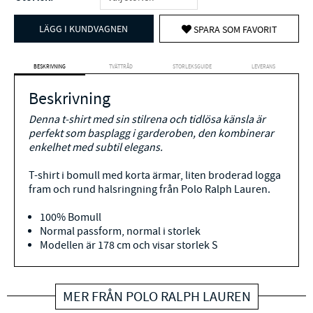
LÄGG I KUNDVAGNEN
SPARA SOM FAVORIT
BESKRIVNING
TVÄTTRÅD
STORLEKSGUIDE
LEVERANS
Beskrivning
Denna t-shirt med sin stilrena och tidlösa känsla är
perfekt som basplagg i garderoben, den kombinerar
enkelhet med subtil elegans.
T-shirt i bomull med korta ärmar, liten broderad logga
fram och rund halsringning från Polo Ralph Lauren.
100% Bomull
Normal passform, normal i storlek
Modellen är 178 cm och visar storlek S
MER FRÅN POLO RALPH LAUREN