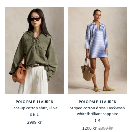
POLO RALPH LAUREN
POLO RALPH LAUREN
Lace-up cotton shirt, Olive
Striped cotton dress, Deckwash
white/brilliant sapphire
S
M
L
S
M
2999 kr
1200 kr
2399 kr