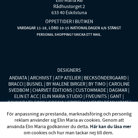
Elin Maria AB
Rådhustorget 2
633 40 Eskilstuna
ÖPPETTIDER I BUTIKEN
VARDAGAR 11-18, LÖRD 10-15 NATIONALDAGEN 6/6 STÄNGT
PERSONAL SHOPPING? SKICKA ETT MAIL.
DESIGNERS
ANDIATA
ARCHIVIST
ATP ATELIER
BECKSÖNDERGAARD
BRACCI
BUSNEL
BY MALENE BIRGER
BY TIMO
CAROLINE
SVEDBOM
CHARVET ÉDITIONS
CUSTOMMADE
DAGMAR
ELIN ET ACC
ELIN MARIA STUDIO
FIVEUNITS
GANT
GAUHAR HELSINKI
GOSSIA
GRIDELLI
HENRY DEAN HOME
HOLLIES STOCKHOLM
LAUREN RALPH LAUREN
MALINA
För anpassning av prestanda, marknadsföring och personlig
MISSONI HOME
MONO
MORENO CALIFORNIA
MOS MOSH
reklam använder sig Elin Maria av cookies. Genom att
MRS HOSIERY
NORDAN HOME
NÜMPH
POLO RALPH
Här kan du läsa mer
använda Elin Maria godkänner du detta.
LAUREN
RENÉE VOLTAIRE
RODEBJER
SECOND FEMALE
om cookies och hur man tackar nej till dem.
SIBIN LINNEBJERG
STYLEIN
SWEDISH STOCKINGS
SYSTER