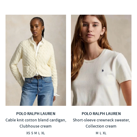
POLO RALPH LAUREN
POLO RALPH LAUREN
Cable knit cotton blend cardigan,
Short-sleeve crewneck sweater,
Clubhouse cream
Collection cream
XS
S
M
L
XL
M
L
XL