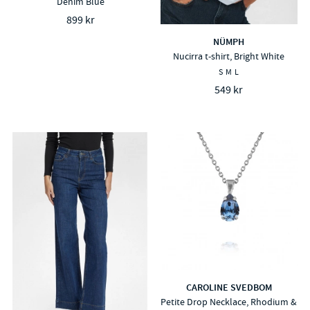
Denim Blue
899 kr
NÜMPH
Nucirra t-shirt, Bright White
S
M
L
549 kr
CAROLINE SVEDBOM
Petite Drop Necklace, Rhodium &