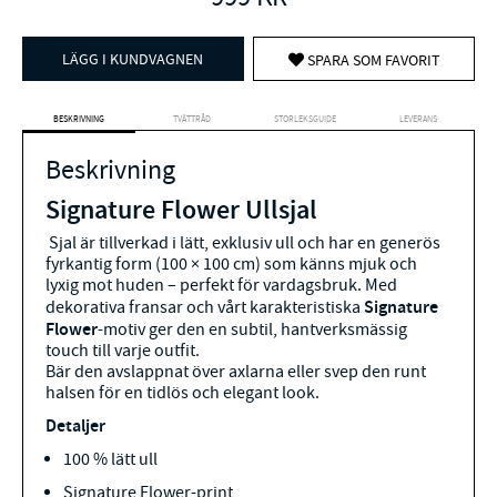
LÄGG I KUNDVAGNEN
SPARA SOM FAVORIT
BESKRIVNING
TVÄTTRÅD
STORLEKSGUIDE
LEVERANS
Beskrivning
Signature Flower Ullsjal
Sjal är tillverkad i lätt, exklusiv ull och har en generös
fyrkantig form (100 × 100 cm) som känns mjuk och
lyxig mot huden – perfekt för vardagsbruk. Med
Signature
dekorativa fransar och vårt karakteristiska
Flower
-motiv ger den en subtil, hantverksmässig
touch till varje outfit.
Bär den avslappnat över axlarna eller svep den runt
halsen för en tidlös och elegant look.
Detaljer
100 % lätt ull
Signature Flower-print