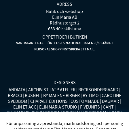
ADRESS
Butik och webshop
Elin Maria AB
Rådhustorget 2
633 40 Eskilstuna
ÖPPETTIDER I BUTIKEN
VARDAGAR 11-18, LÖRD 10-15 NATIONALDAGEN 6/6 STÄNGT
PERSONAL SHOPPING? SKICKA ETT MAIL.
DESIGNERS
ANDIATA
ARCHIVIST
ATP ATELIER
BECKSÖNDERGAARD
BRACCI
BUSNEL
BY MALENE BIRGER
BY TIMO
CAROLINE
SVEDBOM
CHARVET ÉDITIONS
CUSTOMMADE
DAGMAR
ELIN ET ACC
ELIN MARIA STUDIO
FIVEUNITS
GANT
GAUHAR HELSINKI
GOSSIA
GRIDELLI
HENRY DEAN HOME
HOLLIES STOCKHOLM
LAUREN RALPH LAUREN
MALINA
För anpassning av prestanda, marknadsföring och personlig
MISSONI HOME
MONO
MORENO CALIFORNIA
MOS MOSH