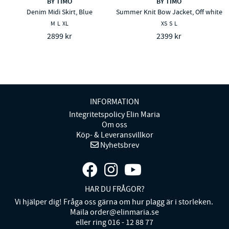
BY TIMO
BY TIMO
Denim Midi Skirt, Blue
Summer Knit Bow Jacket, Off white
M
L
XL
XS
S
L
2899 kr
2399 kr
INFORMATION
Integritetspolicy Elin Maria
Om oss
Köp- & Leveransvillkor
Nyhetsbrev
HAR DU FRÅGOR?
Vi hjälper dig! Fråga oss gärna om hur plagg är i storleken.
Maila order@elinmaria.se
eller ring 016 - 12 88 77