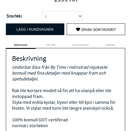
Storlek:
LÄGG I KUNDVAGNEN
SPARA SOM FAVORIT
BESKRIVNING
TVÄTTRÅD
STORLEKSGUIDE
LEVERANS
Beskrivning
Underbar blus från By Timo i mönstrad mjukaste
bomull med fina detaljer med knappar fram och
spetsdetaljer.
Rak lite kortare modell så fin att ha utanpå eller lite
instoppad fram.
Styla med enkla kjolar, byxor eller till kjol i samma för
festen. Vi stylar med tunn lite längre jeanskjol också.
100% bomull GOT-certiferad
normal i storleken