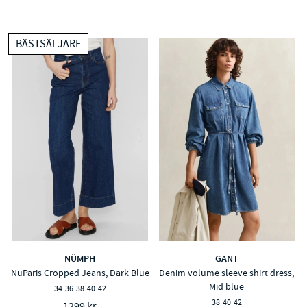
BÄSTSÄLJARE
NÜMPH
GANT
NuParis Cropped Jeans, Dark Blue
Denim volume sleeve shirt dress,
Mid blue
34
36
38
40
42
38
40
42
1299 kr