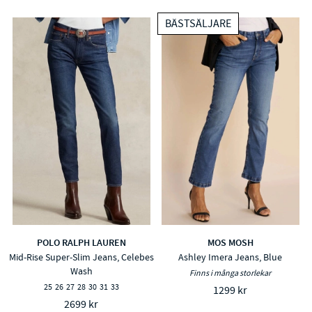
BÄSTSÄLJARE
POLO RALPH LAUREN
MOS MOSH
Mid-Rise Super-Slim Jeans, Celebes
Ashley Imera Jeans, Blue
Wash
Finns i många storlekar
25
26
27
28
30
31
33
1299 kr
2699 kr