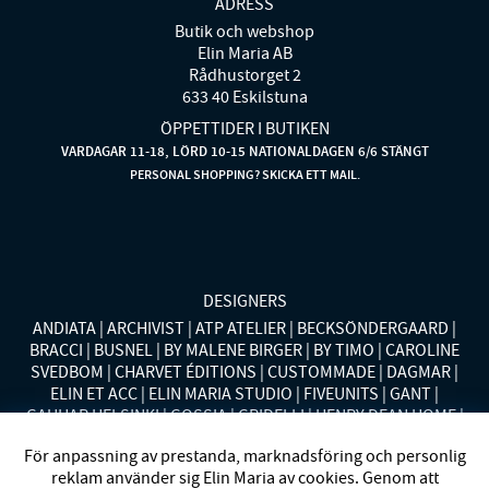
ADRESS
Butik och webshop
Elin Maria AB
Rådhustorget 2
633 40 Eskilstuna
ÖPPETTIDER I BUTIKEN
VARDAGAR 11-18, LÖRD 10-15 NATIONALDAGEN 6/6 STÄNGT
PERSONAL SHOPPING? SKICKA ETT MAIL.
DESIGNERS
ANDIATA
ARCHIVIST
ATP ATELIER
BECKSÖNDERGAARD
BRACCI
BUSNEL
BY MALENE BIRGER
BY TIMO
CAROLINE
SVEDBOM
CHARVET ÉDITIONS
CUSTOMMADE
DAGMAR
ELIN ET ACC
ELIN MARIA STUDIO
FIVEUNITS
GANT
GAUHAR HELSINKI
GOSSIA
GRIDELLI
HENRY DEAN HOME
HOLLIES STOCKHOLM
LAUREN RALPH LAUREN
MALINA
För anpassning av prestanda, marknadsföring och personlig
MISSONI HOME
MONO
MORENO CALIFORNIA
MOS MOSH
reklam använder sig Elin Maria av cookies. Genom att
MRS HOSIERY
NORDAN HOME
NÜMPH
POLO RALPH