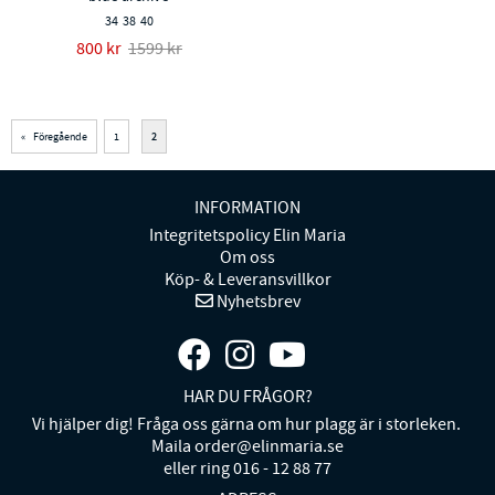
34
38
40
800 kr
1599 kr
«
Föregående
1
2
INFORMATION
Integritetspolicy Elin Maria
Om oss
Köp- & Leveransvillkor
Nyhetsbrev
HAR DU FRÅGOR?
Vi hjälper dig! Fråga oss gärna om hur plagg är i storleken.
Maila order@elinmaria.se
eller ring 016 - 12 88 77