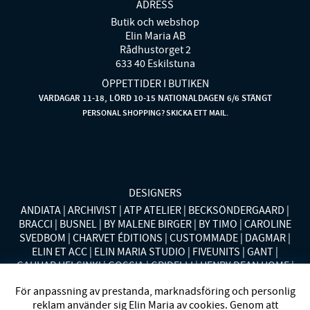
ADRESS
Butik och webshop
Elin Maria AB
Rådhustorget 2
633 40 Eskilstuna
ÖPPETTIDER I BUTIKEN
VARDAGAR 11-18, LÖRD 10-15 NATIONALDAGEN 6/6 STÄNGT
PERSONAL SHOPPING? SKICKA ETT MAIL.
DESIGNERS
ANDIATA
ARCHIVIST
ATP ATELIER
BECKSÖNDERGAARD
BRACCI
BUSNEL
BY MALENE BIRGER
BY TIMO
CAROLINE
SVEDBOM
CHARVET ÉDITIONS
CUSTOMMADE
DAGMAR
ELIN ET ACC
ELIN MARIA STUDIO
FIVEUNITS
GANT
GAUHAR HELSINKI
GOSSIA
GRIDELLI
HENRY DEAN HOME
HOLLIES STOCKHOLM
LAUREN RALPH LAUREN
MALINA
För anpassning av prestanda, marknadsföring och personlig
MISSONI HOME
MONO
MORENO CALIFORNIA
MOS MOSH
reklam använder sig Elin Maria av cookies. Genom att
MRS HOSIERY
NORDAN HOME
NÜMPH
POLO RALPH