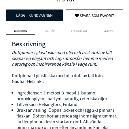
LÄGG I KUNDVAGNEN
SPARA SOM FAVORIT
BESKRIVNING
TVÄTTRÅD
STORLEKSGUIDE
LEVERANS
Beskrivning
Doftpinnar i glasflaska med olja och frisk doft av tall
skapar en elegant och lugn atmosfär hemma med en
naturlig och inspirerande känsla i varje rum.
Doftpinnar i glasflaska med olja doft av tall från
Gauhar Helsinki.
Ingredienser: 3-metoxi-3-metyl-1-butano,
propylenglykol, parfym, naturliga eteriska oljor
Tillverkad i Helsingfors, Finland
Bruksanvisning: Öppna locket och lägg 2-3 pinnar i
flaskan. Doften börjar sprida sig inom några timmar.
Ju fler pinnar, desto starkare doft. Att vända
pinnarna upp och ner efter användning kan öka