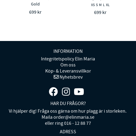
Gold
XS
S
M
L
XL
699 kr
699 kr
INFORMATION
Integritetspolicy Elin Maria
Om oss
Köp- & Leveransvillkor
Nyhetsbrev
HAR DU FRÅGOR?
Vi hjälper dig! Fråga oss gärna om hur plagg är i storleken.
Maila order@elinmaria.se
eller ring 016 - 12 88 77
ADRESS