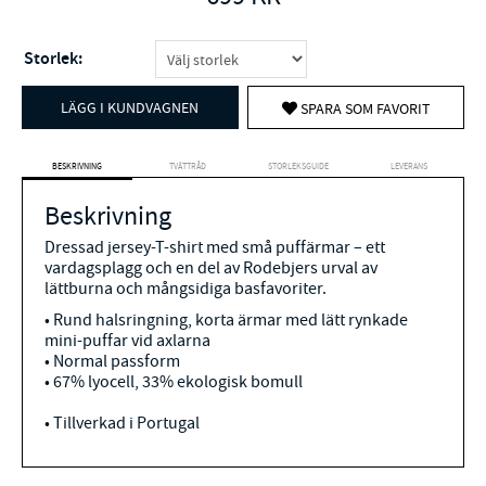
Storlek:
LÄGG I KUNDVAGNEN
SPARA SOM FAVORIT
BESKRIVNING
TVÄTTRÅD
STORLEKSGUIDE
LEVERANS
Beskrivning
Dressad jersey-T-shirt med små puffärmar – ett
vardagsplagg och en del av Rodebjers urval av
lättburna och mångsidiga basfavoriter.
• Rund halsringning, korta ärmar med lätt rynkade
mini-puffar vid axlarna
• Normal passform
• 67% lyocell, 33% ekologisk bomull
• Tillverkad i Portugal