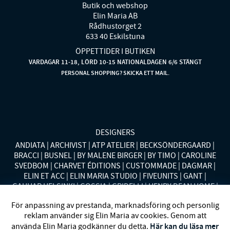
Butik och webshop
Elin Maria AB
Rådhustorget 2
633 40 Eskilstuna
ÖPPETTIDER I BUTIKEN
VARDAGAR 11-18, LÖRD 10-15 NATIONALDAGEN 6/6 STÄNGT
PERSONAL SHOPPING? SKICKA ETT MAIL.
DESIGNERS
ANDIATA
ARCHIVIST
ATP ATELIER
BECKSÖNDERGAARD
BRACCI
BUSNEL
BY MALENE BIRGER
BY TIMO
CAROLINE
SVEDBOM
CHARVET ÉDITIONS
CUSTOMMADE
DAGMAR
ELIN ET ACC
ELIN MARIA STUDIO
FIVEUNITS
GANT
GAUHAR HELSINKI
GOSSIA
GRIDELLI
HENRY DEAN HOME
HOLLIES STOCKHOLM
LAUREN RALPH LAUREN
MALINA
För anpassning av prestanda, marknadsföring och personlig
MISSONI HOME
MONO
MORENO CALIFORNIA
MOS MOSH
reklam använder sig Elin Maria av cookies. Genom att
MRS HOSIERY
NORDAN HOME
NÜMPH
POLO RALPH
Här kan du läsa mer
använda Elin Maria godkänner du detta.
LAUREN
RENÉE VOLTAIRE
RODEBJER
SECOND FEMALE