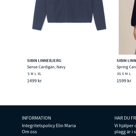
SIBIN LINNEBJERG
SIBIN LIN
Sense Cardigan, Navy
Spring Car
S
M
L
XL
XS
S
M
L
1499 kr
1599 kr
INFORMATION
HAR DU F
Integritetspolicy Elin Maria
Vi hjälper
Om oss
plagg är i 