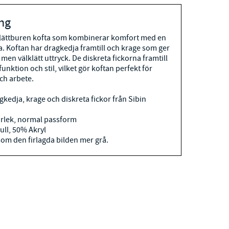
ng
h lättburen kofta som kombinerar komfort med en
. Koftan har dragkedja framtill och krage som ger
 men välklätt uttryck. De diskreta fickorna framtill
unktion och stil, vilket gör koftan perfekt för
ch arbete.
kedja, krage och diskreta fickor från Sibin
orlek, normal passform
ll, 50% Akryl
som den firlagda bilden mer grå.