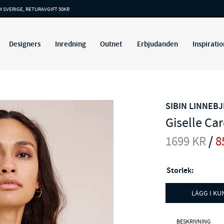
M SVERIGE, RETURAVGIFT 50KR
Designers
Inredning
Outnet
Erbjudanden
Inspiratio
SIBIN LINNEB
Giselle Ca
1699
KR
/
8
Storlek:
LÄGG I K
BESKRIVNING