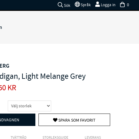
0
Språk
Logga in
Sök
n
JERG
rdigan, Light Melange Grey
50
KR
UNDVAGNEN
SPARA SOM FAVORIT
TVÄTTRÅD
STORLEKSGUIDE
LEVERANS