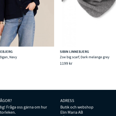
NEBJERG
SIBIN LINNEBJERG
digan, Navy
Zoe big scarf, Dark melange grey
1199 kr
RÅGOR?
ADRESS
 dig! Fråga oss gärna om hur
Butik och webshop
storleken.
Elin Maria AB