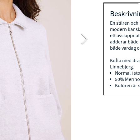
Beskrivni
En stilren oc
modern känsla
ett avslappnat
adderar både f
både vardag o
Kofta med drag
Linnebjerg.
Normal i st
50% Merinou
Kulören är 