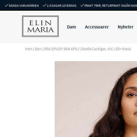
KÄNDA VARUMÄRKEN
1-3 DAGAR LEVERANS
FRAKT 79KR, RETURFRAKT INGÅR INO
Dam
Accessoarer
Nyheter
Hem
/
Dam
/
REA 50%/NY REA 40%
/
| Giselle Cardigan, Kit | | Elin Maria