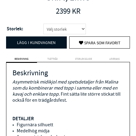
2399
KR
Storlek:
LÄGG I KUNDVAGNEN
SPARA SOM FAVORIT
BESKRIVNING
TVÄTTRÅD
STORLEKSGUIDE
LEVERANS
Beskrivning
Asymmetrisk midikjol med spetsdetaljer från Malina
som du kombinerar med topp i samma eller med en
kavaj och enklare topp.
Fint sätta lite större stickat till
också för en trädgårdsfest.
DETALJER
• Figurnära silhuett
• Medelhög midja