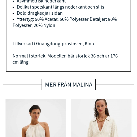
• Asymmetrisk nederkant
• Delikat spetskant längs nederkant och slits
• Dold dragkedja i sidan
• Yttertyg: 50% Acetat, 50% Polyester Detaljer: 80%
Polyester, 20% Nylon
Tillverkad i Guangdong-provinsen, Kina.
Normal i storlek. Modellen bär storlek 36 och är 176
cm lång.
MER FRÅN MALINA