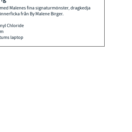
 med Malenes fina signaturmönster, dragkedja
 innerficka från By Malene Birger.
inyl Chloride
cm
3 tums laptop