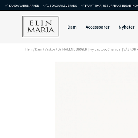
KÄNDA VARUMÄRKEN
1-3 DAGAR LEVERANS
FRAKT 79KR, RETURFRAKT INGÅR INO
Dam
Accessoarer
Nyheter
Hem
/
Dam
/
Väskor
/
BY MALENE BIRGER | Ivy Laptop, Charcoal | VÄSKOR - ej