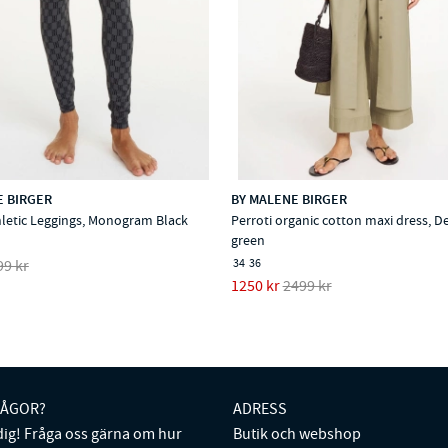
E BIRGER
BY MALENE BIRGER
letic Leggings, Monogram Black
Perroti organic cotton maxi dress, D
green
34
36
99 kr
1250 kr
2499 kr
RÅGOR?
ADRESS
 dig! Fråga oss gärna om hur
Butik och webshop