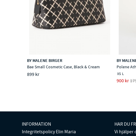
BY MALENE BIRGER
BY MALEN
Bae Small Cosmetic Case, Black & Cream
Polene Ath
899 kr
XS
L
900 kr
17
INFORMATION
HAR DU F
Integritetspolicy Elin Maria
Vi hjälper