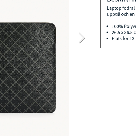
Laptop fodral
upptill och en
100%
Polyv
26.5 x 36.5 
Plats för 1