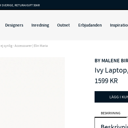
M SVERIGE, RETURAVGIFT 50KR
Designers
Inredning
Outnet
Erbjudanden
Inspiratio
 synlig - Accessoarer | Elin Maria
BY MALENE BI
Ivy Laptop
1599
KR
LÄGG I K
BESKRIVNING
Beskrivni