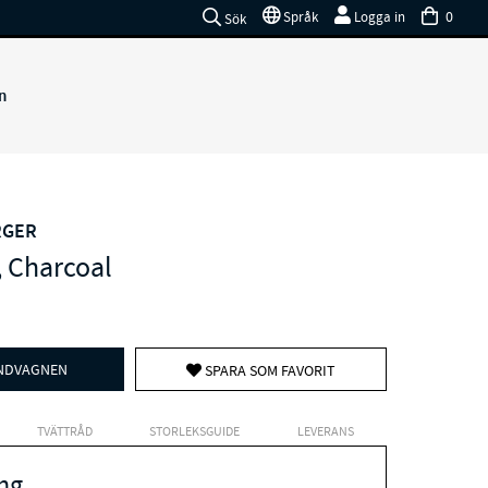
0
Språk
Logga in
Sök
n
RGER
, Charcoal
UNDVAGNEN
SPARA SOM FAVORIT
TVÄTTRÅD
STORLEKSGUIDE
LEVERANS
ng