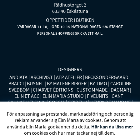
Rådhustorget 2
633 40 Eskilstuna
ÖPPETTIDER I BUTIKEN
VARDAGAR 11-18, LÖRD 10-15 NATIONALDAGEN 6/6 STÄNGT
PERSONAL SHOPPING? SKICKA ETT MAIL.
DESIGNERS
ANDIATA
ARCHIVIST
ATP ATELIER
BECKSÖNDERGAARD
BRACCI
BUSNEL
BY MALENE BIRGER
BY TIMO
CAROLINE
SVEDBOM
CHARVET ÉDITIONS
CUSTOMMADE
DAGMAR
ELIN ET ACC
ELIN MARIA STUDIO
FIVEUNITS
GANT
GAUHAR HELSINKI
GOSSIA
GRIDELLI
HENRY DEAN HOME
HOLLIES STOCKHOLM
LAUREN RALPH LAUREN
MALINA
För anpassning av prestanda, marknadsföring och personlig
MISSONI HOME
MONO
MORENO CALIFORNIA
MOS MOSH
reklam använder sig Elin Maria av cookies. Genom att
MRS HOSIERY
NORDAN HOME
NÜMPH
POLO RALPH
Här kan du läsa mer
använda Elin Maria godkänner du detta.
LAUREN
RENÉE VOLTAIRE
RODEBJER
SECOND FEMALE
om cookies och hur man tackar nej till dem.
SIBIN LINNEBJERG
STYLEIN
SWEDISH STOCKINGS
SYSTER