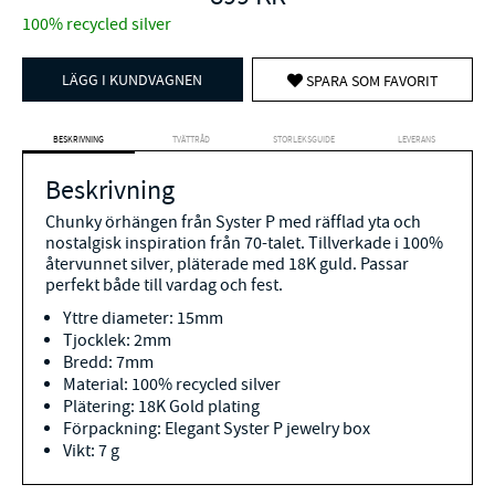
100% recycled silver
LÄGG I KUNDVAGNEN
SPARA SOM FAVORIT
BESKRIVNING
TVÄTTRÅD
STORLEKSGUIDE
LEVERANS
Beskrivning
Chunky örhängen från Syster P med räfflad yta och
nostalgisk inspiration från 70-talet. Tillverkade i 100%
återvunnet silver, pläterade med 18K guld. Passar
perfekt både till vardag och fest.
Yttre diameter: 15mm
Tjocklek: 2mm
Bredd: 7mm
Material: 100% recycled silver
Plätering: 18K Gold plating
Förpackning: Elegant Syster P jewelry box
Vikt: 7 g