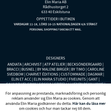
Elin Maria AB
Rådhustorget 2
633 40 Eskilstuna
ÖPPETTIDER I BUTIKEN
VARDAGAR 11-18, LÖRD 10-15 NATIONALDAGEN 6/6 STÄNGT
PERSONAL SHOPPING? SKICKA ETT MAIL.
DESIGNERS
ANDIATA
ARCHIVIST
ATP ATELIER
BECKSÖNDERGAARD
BRACCI
BUSNEL
BY MALENE BIRGER
BY TIMO
CAROLINE
SVEDBOM
CHARVET ÉDITIONS
CUSTOMMADE
DAGMAR
ELIN ET ACC
ELIN MARIA STUDIO
FIVEUNITS
GANT
GAUHAR HELSINKI
GOSSIA
GRIDELLI
HENRY DEAN HOME
HOLLIES STOCKHOLM
LAUREN RALPH LAUREN
MALINA
För anpassning av prestanda, marknadsföring och personlig
MISSONI HOME
MONO
MORENO CALIFORNIA
MOS MOSH
reklam använder sig Elin Maria av cookies. Genom att
MRS HOSIERY
NORDAN HOME
NÜMPH
POLO RALPH
Här kan du läsa mer
använda Elin Maria godkänner du detta.
LAUREN
RENÉE VOLTAIRE
RODEBJER
SECOND FEMALE
om cookies och hur man tackar nej till dem.
SIBIN LINNEBJERG
STYLEIN
SWEDISH STOCKINGS
SYSTER