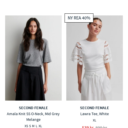
NY REA 40%
SECOND FEMALE
SECOND FEMALE
Amala Knit SS O-Neck, Mid Grey
Lawra Tee, White
Melange
XL
XS
S
M
L
XL
539 kr
899 kr