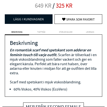
649
KR
/
325
KR
LÄGG I KUNDVAGNEN
SPARA SOM FAVORIT
BESKRIVNING
TVÄTTRÅD
STORLEKSGUIDE
LEVERANS
Beskrivning
En romantisk scarf med spetskant som adderar en
feminin touch till varje outfit.
Scarfen är tillverkad i en
mjuk viskosblandning som faller vackert och ger en
elegant känsla. Perfekt att bära runt halsen, över
axlarna eller knuten i midjan för att ge outfiten det lilla
extra.
Scarf med spetskant i mjuk viskosblandning.
60% Viskos, 40% Viskos (EcoVero)
MER FRÅN SECOND FEMALE