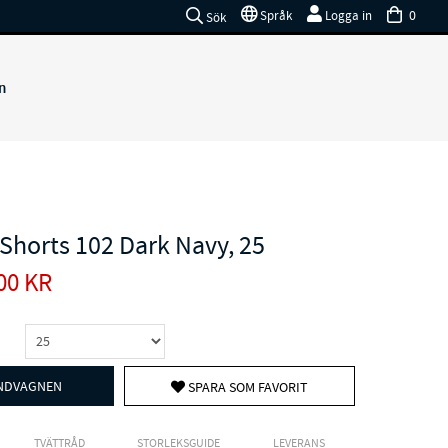
0
Språk
Logga in
Sök
n
 Shorts 102 Dark Navy, 25
00
KR
UNDVAGNEN
SPARA SOM FAVORIT
TVÄTTRÅD
STORLEKSGUIDE
LEVERANS