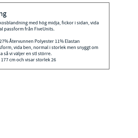
ng
skosblandning med hög midja, fickor i sidan, vida
l passform från FiveUnits.
27% Återvunnen Polyester 11% Elastan
form, vida ben, normal i storlek men snyggt om
sa så vi väljer en stl större.
 177 cm och visar storlek 26