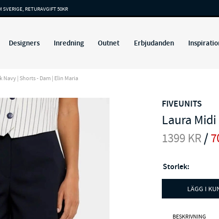
M SVERIGE, RETURAVGIFT 50KR
Designers
Inredning
Outnet
Erbjudanden
Inspiratio
 Navy | Shorts - Dam | Elin Maria
FIVEUNITS
Laura Midi
1399
KR
/
7
Storlek:
LÄGG I K
BESKRIVNING