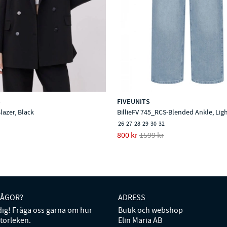
S
FIVEUNITS
lazer, Black
BillieFV 745_RCS-Blended Ankle, Lig
26
27
28
29
30
32
800 kr
1599 kr
RÅGOR?
ADRESS
 dig! Fråga oss gärna om hur
Butik och webshop
storleken.
Elin Maria AB