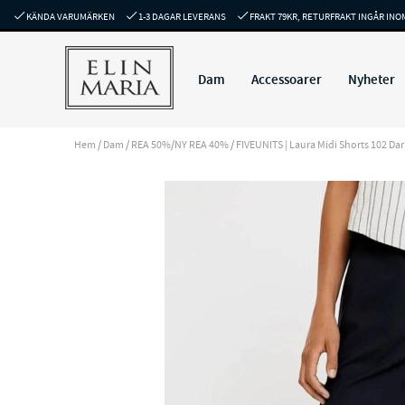
KÄNDA VARUMÄRKEN
1-3 DAGAR LEVERANS
FRAKT 79KR, RETURFRAKT INGÅR INO
Dam
Accessoarer
Nyheter
Hem
/
Dam
/
REA 50%/NY REA 40%
/
FIVEUNITS | Laura Midi Shorts 102 Dark