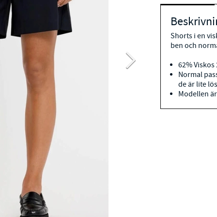
Beskrivni
Shorts i en vi
ben och norma
62% Viskos 
Normal pass
de är lite lö
Modellen är