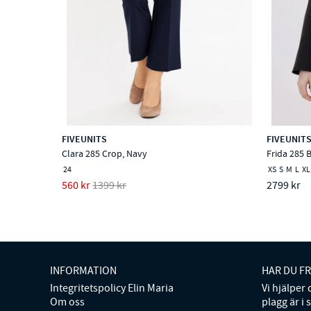
FIVEUNITS
FIVEUNIT
Clara 285 Crop, Navy
Frida 285 B
24
XS
S
M
L
XL
560 kr
1399 kr
2799 kr
INFORMATION
HAR DU F
Integritetspolicy Elin Maria
Vi hjälper
Om oss
plagg är i 