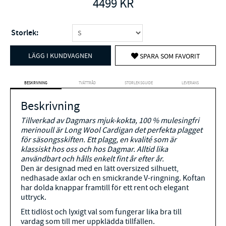
4499
KR
Storlek:
LÄGG I KUNDVAGNEN
SPARA SOM FAVORIT
BESKRIVNING
TVÄTTRÅD
STORLEKSGUIDE
LEVERANS
Beskrivning
Tillverkad av Dagmars mjuk-kokta, 100 % mulesingfri
merinoull är Long Wool Cardigan det perfekta plagget
för säsongsskiften.
Ett plagg, en kvalité som är
klassiskt hos oss och hos Dagmar. Alltid lika
användbart och hålls enkelt fint år efter år.
Den är designad med en lätt oversized silhuett,
nedhasade axlar och en smickrande V-ringning. Koftan
har dolda knappar framtill för ett rent och elegant
uttryck.
Ett tidlöst och lyxigt val som fungerar lika bra till
vardag som till mer uppklädda tillfällen.