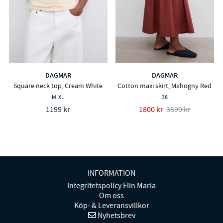
DAGMAR
DAGMAR
Square neck top, Cream White
Cotton maxi skirt, Mahogny Red
M
XL
36
1199 kr
1800 kr
3599 kr
INFORMATION
Integritetspolicy Elin Maria
Om oss
Köp- & Leveransvillkor
Nyhetsbrev