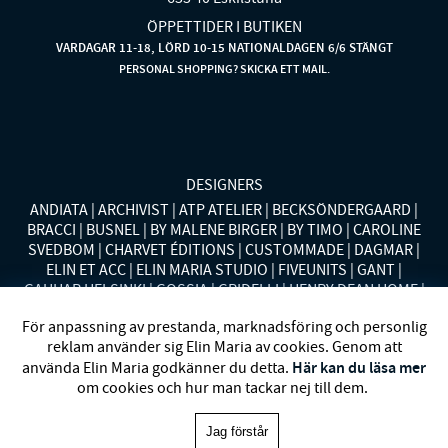
ÖPPETTIDER I BUTIKEN
VARDAGAR 11-18, LÖRD 10-15 NATIONALDAGEN 6/6 STÄNGT
PERSONAL SHOPPING? SKICKA ETT MAIL.
DESIGNERS
ANDIATA
ARCHIVIST
ATP ATELIER
BECKSÖNDERGAARD
BRACCI
BUSNEL
BY MALENE BIRGER
BY TIMO
CAROLINE
SVEDBOM
CHARVET ÉDITIONS
CUSTOMMADE
DAGMAR
ELIN ET ACC
ELIN MARIA STUDIO
FIVEUNITS
GANT
GAUHAR HELSINKI
GOSSIA
GRIDELLI
HENRY DEAN HOME
HOLLIES STOCKHOLM
LAUREN RALPH LAUREN
MALINA
För anpassning av prestanda, marknadsföring och personlig
MISSONI HOME
MONO
MORENO CALIFORNIA
MOS MOSH
reklam använder sig Elin Maria av cookies. Genom att
MRS HOSIERY
NORDAN HOME
NÜMPH
POLO RALPH
Här kan du läsa mer
använda Elin Maria godkänner du detta.
LAUREN
RENÉE VOLTAIRE
RODEBJER
SECOND FEMALE
om cookies och hur man tackar nej till dem.
SIBIN LINNEBJERG
STYLEIN
SWEDISH STOCKINGS
SYSTER
P
VANESSA BARONI
VIVEH
Jag förstår
Elin Maria 1993-2025