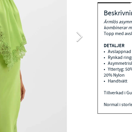
Beskrivni
Ärmlös asymme
kombinerar med
Topp med avsl
DETALJER
• Avslappnad
• Rynkad ring
• Asymmetris
• Yttertyg: 50
20% Nylon
• Handtvätt
Tillverkad i 
Normal i storl