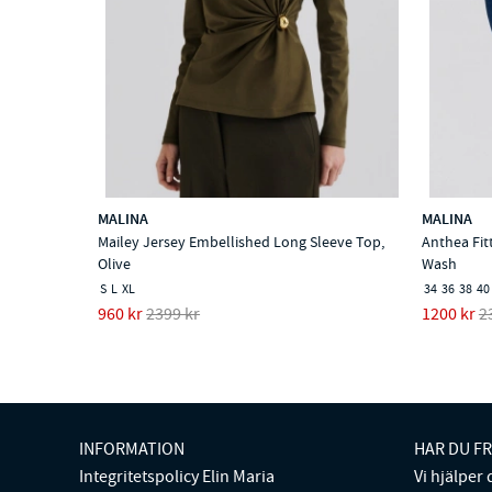
MALINA
MALINA
Mailey Jersey Embellished Long Sleeve Top,
Anthea Fit
Olive
Wash
S
L
XL
34
36
38
40
960 kr
2399 kr
1200 kr
2
INFORMATION
HAR DU F
Integritetspolicy Elin Maria
Vi hjälper