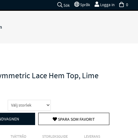
0
Språk
Logga in
Sök
n
ymmetric Lace Hem Top, Lime
UNDVAGNEN
SPARA SOM FAVORIT
TVÄTTRÅD
STORLEKSGUIDE
LEVERANS