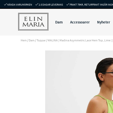
KÄNDA VARUMÄRKEN
1-3 DAGAR LEVERANS
FRAKT 79KR, RETURFRAKT INGÅR INO
Dam
Accessoarer
Nyheter
Hem
/
Dam
/
Toppar
/
MALINA | Madina Asymmetric Lace Hem Top, Lime | | 