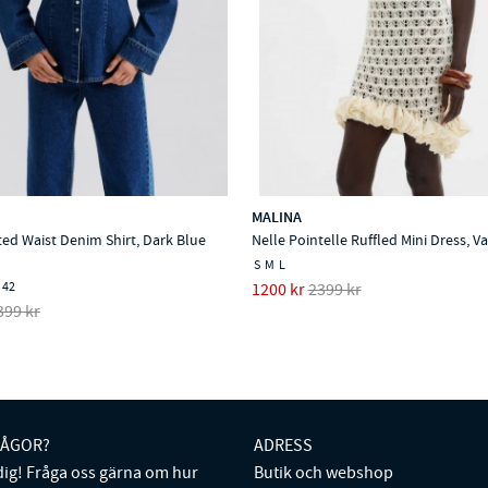
MALINA
ted Waist Denim Shirt, Dark Blue
Nelle Pointelle Ruffled Mini Dress, Va
S
M
L
42
1200 kr
2399 kr
399 kr
RÅGOR?
ADRESS
 dig! Fråga oss gärna om hur
Butik och webshop