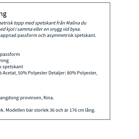
ng
trisk topp med spetskant från Malina du
 kjol i samma eller en snygg vid byxa.
appnad passform och asymmetrisk spetskant.
 passform
ning
k spetskant
% Acetat, 50% Polyester Detaljer: 80% Polyester,
Guangdong-provinsen, Kina.
ek. Modellen bär storlek 36 och är 176 cm lång.