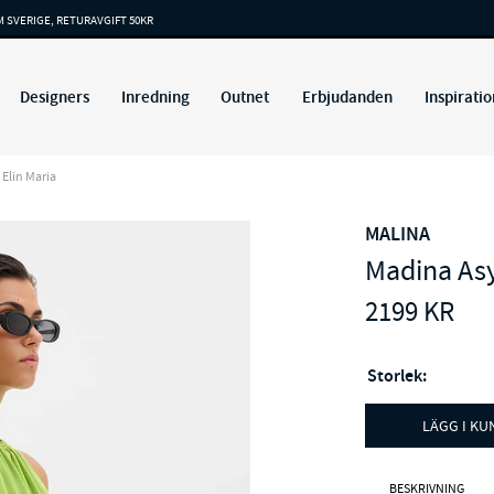
M SVERIGE, RETURAVGIFT 50KR
Designers
Inredning
Outnet
Erbjudanden
Inspiratio
Elin Maria
MALINA
Madina As
2199
KR
Storlek:
LÄGG I K
BESKRIVNING