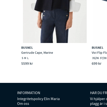
BUSNEL
BUSNEL
Gertrude Cape, Marine
Vivi Flip F
S
M
L
35/36
37/38
5599 kr
699 kr
INFORMATION
HAR DU F
Integritetspolicy Elin Maria
Vi hjälper
Om oss
plagg är i 