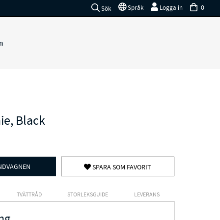
0
Språk
Logga in
Sök
n
ie, Black
UNDVAGNEN
SPARA SOM FAVORIT
TVÄTTRÅD
STORLEKSGUIDE
LEVERANS
ng