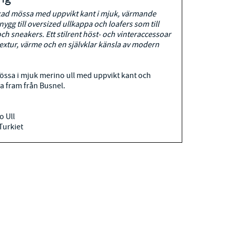
ckad mössa med uppvikt kant i mjuk, värmande
snygg till oversized ullkappa och loafers som till
och sneakers. Ett stilrent höst- och vinteraccessoar
extur, värme och en självklar känsla av modern
össa i mjuk merino ull med uppvikt kant och
a fram från Busnel.
 Ull
 Turkiet