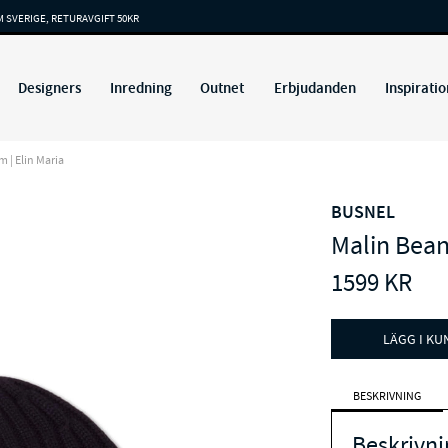
M SVERIGE, RETURAVGIFT 50KR
Designers
Inredning
Outnet
Erbjudanden
Inspiratio
m | Elin Maria
BUSNEL
Malin Bean
1599
KR
LÄGG I K
BESKRIVNING
Beskrivni