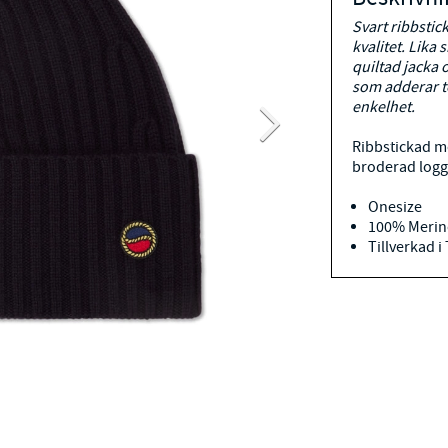
Svart ribbsti
kvalitet. Lika 
quiltad jacka 
som adderar t
enkelhet.
Ribbstickad m
broderad logg
Onesize
100% Merino
Tillverkad i