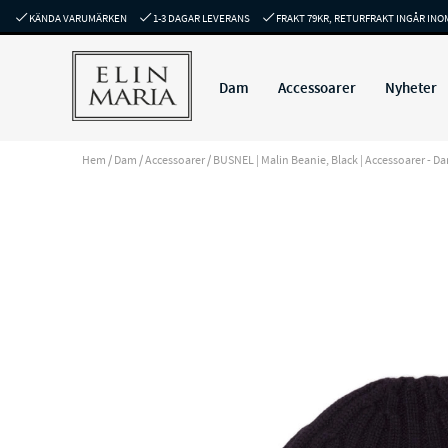
KÄNDA VARUMÄRKEN
1-3 DAGAR LEVERANS
FRAKT 79KR, RETURFRAKT INGÅR INO
Dam
Accessoarer
Nyheter
Hem
/
Dam
/
Accessoarer
/
BUSNEL | Malin Beanie, Black | Accessoarer - Da