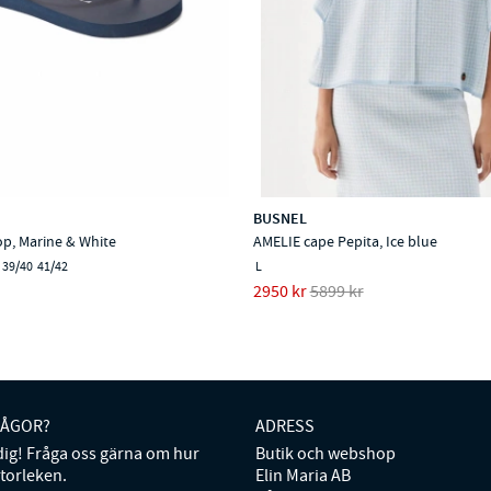
BUSNEL
lop, Marine & White
AMELIE cape Pepita, Ice blue
39/40
41/42
L
2950 kr
5899 kr
RÅGOR?
ADRESS
 dig! Fråga oss gärna om hur
Butik och webshop
storleken.
Elin Maria AB