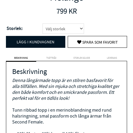
799
KR
Storlek:
LÄGG I KUNDVAGNEN
SPARA SOM FAVORIT
BESKRIVNING
TVÄTTRÅD
STORLEKSGUIDE
LEVERANS
Beskrivning
Denna långärmade topp är en stilren basfavorit för
alla tillfällen. Med sin mjuka och stretchiga kvalitet ger
den både komfort och en smickrande passform. Ett
perfekt val för en tidlös look!
Tunn ribbad topp i en merinoblandning med rund
halsringning, smal passform och långa ärmar från
Second Female.