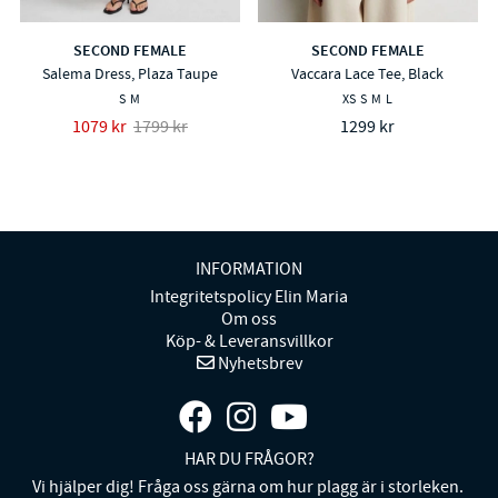
SECOND FEMALE
SECOND FEMALE
Salema Dress, Plaza Taupe
Vaccara Lace Tee, Black
S
M
XS
S
M
L
1079 kr
1799 kr
1299 kr
INFORMATION
Integritetspolicy Elin Maria
Om oss
Köp- & Leveransvillkor
Nyhetsbrev
HAR DU FRÅGOR?
Vi hjälper dig! Fråga oss gärna om hur plagg är i storleken.