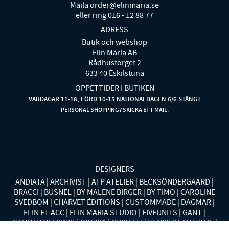
Maila order@elinmaria.se
eller ring 016 - 12 88 77
ADRESS
Butik och webshop
Elin Maria AB
Rådhustorget 2
633 40 Eskilstuna
ÖPPETTIDER I BUTIKEN
VARDAGAR 11-18, LÖRD 10-15 NATIONALDAGEN 6/6 STÄNGT
PERSONAL SHOPPING? SKICKA ETT MAIL.
DESIGNERS
ANDIATA
ARCHIVIST
ATP ATELIER
BECKSÖNDERGAARD
BRACCI
BUSNEL
BY MALENE BIRGER
BY TIMO
CAROLINE
SVEDBOM
CHARVET ÉDITIONS
CUSTOMMADE
DAGMAR
ELIN ET ACC
ELIN MARIA STUDIO
FIVEUNITS
GANT
GAUHAR HELSINKI
GOSSIA
GRIDELLI
HENRY DEAN HOME