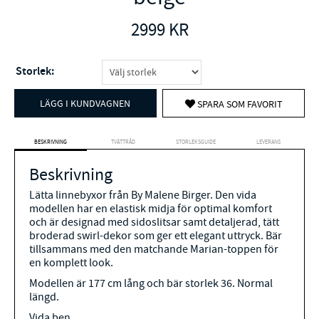
2999
KR
Storlek:
LÄGG I KUNDVAGNEN
SPARA SOM FAVORIT
BESKRIVNING
TVÄTTRÅD
STORLEKSGUIDE
LEVERANS
Beskrivning
Lätta linnebyxor från By Malene Birger. Den vida
modellen har en elastisk midja för optimal komfort
och är designad med sidoslitsar samt detaljerad, tätt
broderad swirl-dekor som ger ett elegant uttryck. Bär
tillsammans med den matchande Marian-toppen för
en komplett look.
Modellen är 177 cm lång och bär storlek 36. Normal
längd.
Vida ben