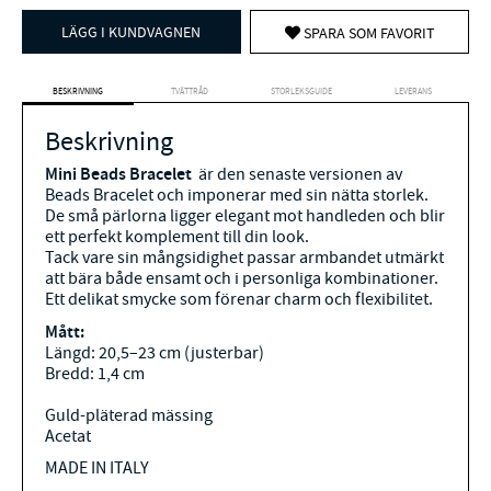
LÄGG I KUNDVAGNEN
SPARA SOM FAVORIT
BESKRIVNING
TVÄTTRÅD
STORLEKSGUIDE
LEVERANS
Beskrivning
Mini Beads Bracelet
är den senaste versionen av
Beads Bracelet och imponerar med sin nätta storlek.
De små pärlorna ligger elegant mot handleden och blir
ett perfekt komplement till din look.
Tack vare sin mångsidighet passar armbandet utmärkt
att bära både ensamt och i personliga kombinationer.
Ett delikat smycke som förenar charm och flexibilitet.
Mått:
Längd: 20,5–23 cm (justerbar)
Bredd: 1,4 cm
Guld-pläterad mässing
Acetat
MADE IN ITALY