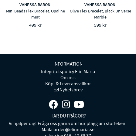
VANESSA BARONI
VANESSA BARONI
Mini Beads Flex Bracelet, Opaline
Olive Flex Bracelet, Black Universe
mint
Marble
499 kr
599 kr
INFORMATION
Integritetspolicy Elin Maria
Om oss
Köp- & Leveransvillkor
Nyhetsbrev
HAR DU FRÅGOR?
Vi hjälper dig! Fråga oss gärna om hur plagg är i storleken.
Maila order@elinmaria.se
eller ring 016 - 12 88 77