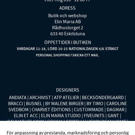
ADRESS
Butik och webshop
Elin Maria AB
Rådhustorget 2
633 40 Eskilstuna
ÖPPETTIDER I BUTIKEN
VARDAGAR 11-18, LÖRD 10-15 NATIONALDAGEN 6/6 STÄNGT
PERSONAL SHOPPING? SKICKA ETT MAIL.
DESIGNERS
ANDIATA
ARCHIVIST
ATP ATELIER
BECKSÖNDERGAARD
BRACCI
BUSNEL
BY MALENE BIRGER
BY TIMO
CAROLINE
SVEDBOM
CHARVET ÉDITIONS
CUSTOMMADE
DAGMAR
ELIN ET ACC
ELIN MARIA STUDIO
FIVEUNITS
GANT
GAUHAR HELSINKI
GOSSIA
GRIDELLI
HENRY DEAN HOME
HOLLIES STOCKHOLM
LAUREN RALPH LAUREN
MALINA
För anpassning av prestanda, marknadsföring och personlig
MISSONI HOME
MONO
MORENO CALIFORNIA
MOS MOSH