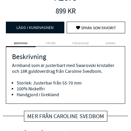
899
KR
LÄGG I KUNDVAGNEN
SPARA SOM FAVORIT
BESKRIVNING
TVÄTTRÅD
STORLEKSGUIDE
LEVERANS
Beskrivning
Armband som är justerbart med Swarovski kristaller
och 18K guldöverdrag från Caroline Svedbom.
Storlek: Justerbar från 55-70 mm
100% Nickelfri
Handgjord i Grekland
MER FRÅN CAROLINE SVEDBOM