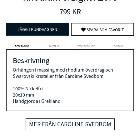
799
KR
LÄGG I KUNDVAGNEN
SPARA SOM FAVORIT
BESKRIVNING
TVÄTTRÅD
STORLEKSGUIDE
LEVERANS
Beskrivning
Örhängen i mässing med rhodium överdrag och
Swarovski kristaller från Caroline Svedbom.
100% Nickelfri
20x10 mm
Handgjorda i Grekland
MER FRÅN CAROLINE SVEDBOM