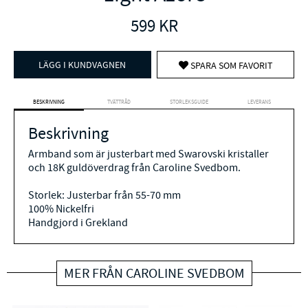
599
KR
LÄGG I KUNDVAGNEN
SPARA SOM FAVORIT
BESKRIVNING
TVÄTTRÅD
STORLEKSGUIDE
LEVERANS
Beskrivning
Armband som är justerbart med Swarovski kristaller
och 18K guldöverdrag från Caroline Svedbom.
Storlek: Justerbar från 55-70 mm
100% Nickelfri
Handgjord i Grekland
MER FRÅN CAROLINE SVEDBOM