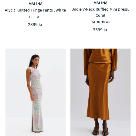
MALINA
MALINA
Jadie V-Neck Ruffled Mini Dress,
Alycia Knitted Fringe Pants , White
Coral
XS
S
M
L
34
36
38
40
2399 kr
3599 kr