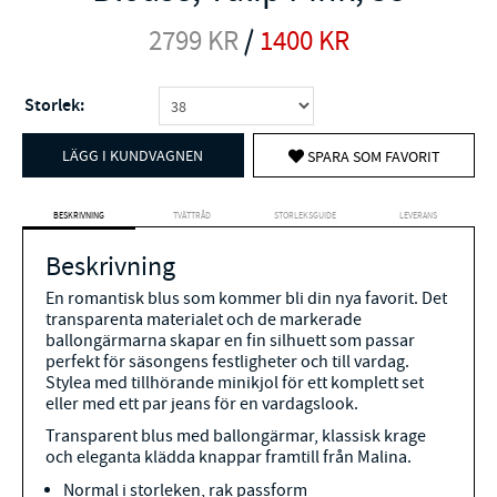
2799
KR
/
1400
KR
Storlek:
LÄGG I KUNDVAGNEN
SPARA SOM FAVORIT
BESKRIVNING
TVÄTTRÅD
STORLEKSGUIDE
LEVERANS
Beskrivning
En romantisk blus som kommer bli din nya favorit. Det
transparenta materialet och de markerade
ballongärmarna skapar en fin silhuett som passar
perfekt för säsongens festligheter och till vardag.
Stylea med tillhörande minikjol för ett komplett set
eller med ett par jeans för en vardagslook.
Transparent blus med ballongärmar, klassisk krage
och eleganta klädda knappar framtill från Malina.
Normal i storleken, rak passform