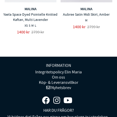
MALINA
MALINA
Yaela Space Dyed Pointelle Knitted
Aubree Satin Midi Skirt, Amber
Kaftan, Multi Lavender
M
XS
S
M
L
1400 kr
2799 kr
1400 kr
2799 kr
INFORMATION
Integritetspolicy Elin Maria
Om oss
Köp- & Leveransvillkor
Nyhetsbrev
HAR DU FRÅGOR?
Vi hjälper dig! Fråga oss gärna om hur plagg är i storleken.