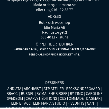
Maila order@elinmaria.se
eller ring 016 - 12 88 77
ADRESS
Butik och webshop
Elin Maria AB
Rådhustorget 2
633 40 Eskilstuna
ÖPPETTIDER I BUTIKEN
VARDAGAR 11-18, LÖRD 10-15 NATIONALDAGEN 6/6 STÄNGT
PERSONAL SHOPPING? SKICKA ETT MAIL.
DESIGNERS
ANDIATA
ARCHIVIST
ATP ATELIER
BECKSÖNDERGAARD
BRACCI
BUSNEL
BY MALENE BIRGER
BY TIMO
CAROLINE
SVEDBOM
CHARVET ÉDITIONS
CUSTOMMADE
DAGMAR
ELIN ET ACC
ELIN MARIA STUDIO
FIVEUNITS
GANT
GAUHAR HELSINKI
GOSSIA
GRIDELLI
HENRY DEAN HOME