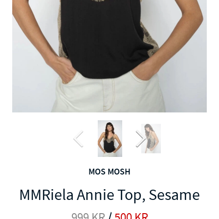
MOS MOSH
MMRiela Annie Top, Sesame
999
KR
/
500
KR