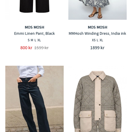
MOS MOSH
MOS MOSH
Emmi Linen Pant, Black
MMHosh Winding Dress, India ink
S
M
L
XL
XS
L
XL
800 kr
1599 kr
1899 kr