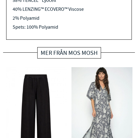
58% TENCEL™ Lyocell
40% LENZING™ ECOVERO™ Viscose
2% Polyamid
Spets: 100% Polyamid
MER FRÅN MOS MOSH