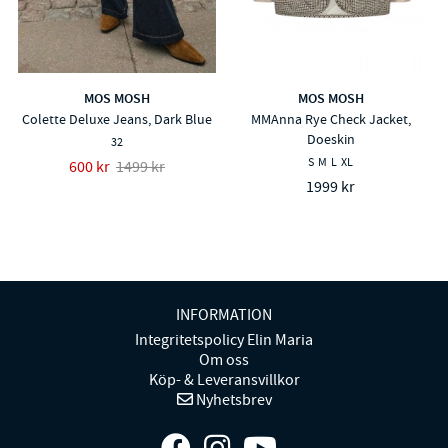
MOS MOSH
MOS MOSH
Colette Deluxe Jeans, Dark Blue
MMAnna Rye Check Jacket,
Doeskin
32
S
M
L
XL
600 kr
1499 kr
1999 kr
INFORMATION
Integritetspolicy Elin Maria
Om oss
Köp- & Leveransvillkor
Nyhetsbrev