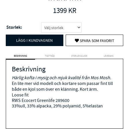
1399
KR
Storlek:
LÄGG I KUNDVAGNEN
SPARA SOM FAVORIT
BESKRIVNING
TVÄTTRÅD
STORLEKSGUIDE
LEVERANS
Beskrivning
Härlig kofta i mysig och mjuk kvalité från Mos Mosh.
En lite mer vid modell och kortare som passar fint till
både en kjol som över en klänning. Kort ärm.
Loose fit
RWS Ecocert Greenlife 289600
33%ull, 33% alpacka, 29% polyamid, 5%elastan