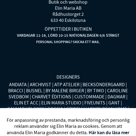
Butik och webshop
Elin Maria AB
Rådhustorget 2
633 40 Eskilstuna
ÖPPETTIDER I BUTIKEN
VARDAGAR 11-18, LÖRD 10-15 NATIONALDAGEN 6/6 STÄNGT
PERSONAL SHOPPING? SKICKA ETT MAIL.
DESIGNERS
ANDIATA
ARCHIVIST
ATP ATELIER
BECKSÖNDERGAARD
BRACCI
BUSNEL
BY MALENE BIRGER
BY TIMO
CAROLINE
SVEDBOM
CHARVET ÉDITIONS
CUSTOMMADE
DAGMAR
ELIN ET ACC
ELIN MARIA STUDIO
FIVEUNITS
GANT
GAUHAR HELSINKI
GOSSIA
GRIDELLI
HENRY DEAN HOME
HOLLIES STOCKHOLM
LAUREN RALPH LAUREN
MALINA
För anpassning av prestanda, marknadsföring och personlig
MISSONI HOME
MONO
MORENO CALIFORNIA
MOS MOSH
reklam använder sig Elin Maria av cookies. Genom att
MRS HOSIERY
NORDAN HOME
NÜMPH
POLO RALPH
Här kan du läsa mer
använda Elin Maria godkänner du detta.
LAUREN
RENÉE VOLTAIRE
RODEBJER
SECOND FEMALE