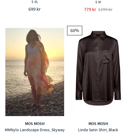
S
XL
S
M
699 kr
779 kr
1299 kr
60%
MOS MOSH
MOS MOSH
MMNylo Landscape Dress, Skyway
Linda Satin Shirt, Black