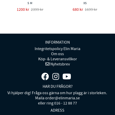
S
M
XS
1200 kr
2399 kr
680 kr
1699 kr
INFORMATION
Integritetspolicy Elin Maria
Om oss
Köp- & Leveransvillkor
Nyhetsbrev
HAR DU FRÅGOR?
Vi hjälper dig! Fråga oss gärna om hur plagg är i storleken.
Maila order@elinmaria.se
eller ring 016 - 12 88 77
ADRESS