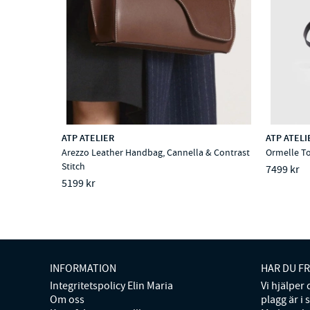
ATP ATELIER
ATP ATELI
Arezzo Leather Handbag, Cannella & Contrast
Ormelle To
Stitch
7499 kr
5199 kr
INFORMATION
HAR DU F
Integritetspolicy Elin Maria
Vi hjälper
Om oss
plagg är i 