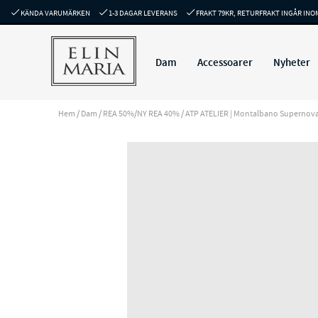
KÄNDA VARUMÄRKEN
1-3 DAGAR LEVERANS
FRAKT 79KR, RETURFRAKT INGÅR INO
Dam
Accessoarer
Nyheter
Hem
/
Dam
/
REA 50%/NY REA 40%
/
ATP ATELIER | Montalbano Supernova G