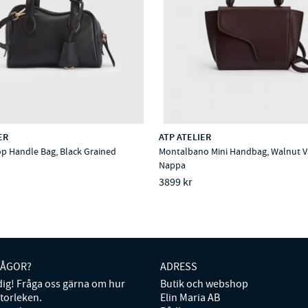
ER
ATP ATELIER
p Handle Bag, Black Grained
Montalbano Mini Handbag, Walnut V
Nappa
3899 kr
RÅGOR?
ADRESS
 dig! Fråga oss gärna om hur
Butik och webshop
storleken.
Elin Maria AB