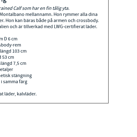
ained Calf som har en fin tålig yta.
 Montalbano mellannamn. Hon rymmer alla dina
r. Hon kan bäras både på armen och crossbody.
alien och är tillverkad med LWG-certifierat läder.
cm D 6 cm
ssbody-rem
längd 103 cm
d 53 cm
längd 7,5 cm
etaljer
etisk stängning
 i samma färg
t läder, kalvläder.