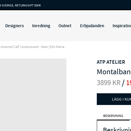
M SVERIGE, RETURAVGIFT 50KR
Designers
Inredning
Outnet
Erbjudanden
Inspiratio
rained Calf | Accessoarer - Dam | Elin Maria
ATP ATELIER
Montalban
3899
KR
/
1
LÄGG I K
BESKRIVNING
Beskrivni