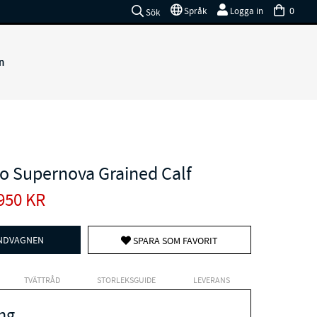
0
Språk
Logga in
Sök
n
o Supernova Grained Calf
950
KR
UNDVAGNEN
SPARA SOM FAVORIT
TVÄTTRÅD
STORLEKSGUIDE
LEVERANS
ng