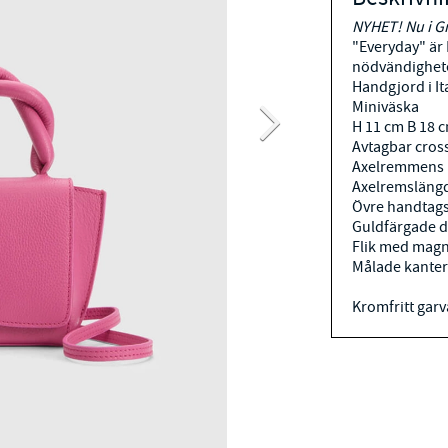
NYHET! Nu i
Gr
"Everyday" är
nödvändighete
Handgjord i It
Miniväska
H 11 cm B 18 
Avtagbar cro
Axelremmens 
Axelremsläng
Övre handtags
Guldfärgade d
Flik med magn
Målade kanter
Kromfritt garva