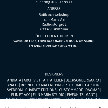
eller ring 016 - 12 88 77
ADRESS
Butik och webshop
Elin Maria AB
Rådhustorget 2
633 40 Eskilstuna
ÖPPETTIDER I BUTIKEN
VARDAGAR 11-18, LÖRD 10-15 NATIONALDAGEN 6/6 STÄNGT
PERSONAL SHOPPING? SKICKA ETT MAIL.
DESIGNERS
ANDIATA
ARCHIVIST
ATP ATELIER
BECKSÖNDERGAARD
BRACCI
BUSNEL
BY MALENE BIRGER
BY TIMO
CAROLINE
SVEDBOM
CHARVET ÉDITIONS
CUSTOMMADE
DAGMAR
ELIN ET ACC
ELIN MARIA STUDIO
FIVEUNITS
GANT
GAUHAR HELSINKI
GOSSIA
GRIDELLI
HENRY DEAN HOME
HOLLIES STOCKHOLM
LAUREN RALPH LAUREN
MALINA