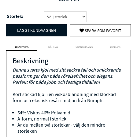
Storlek:
LÄGG I KUNDVAGNEN
SPARA SOM FAVORIT
BESKRIVNING
TVÄTTRÅD
STORLEKSGUIDE
LEVERANS
Beskrivning
Denna svarta kjol med sitt vackra fall och smickrande
passform ger den både rörelsefrihet och elegans.
Perfekt för både jobb och festliga tillfällen!
Kort stickad kjol i en viskosblandning med klockad
form och elastisk resår i midjan från Nümph.
54% Viskos 46% Polyamid
A-form, normal i storlek
Är du mellan två storlekar - välj den mindre
storleken