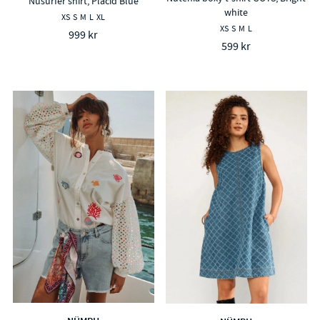
Nusurfer shirt, Placid Blue
white
XS
S
M
L
XL
XS
S
M
L
999 kr
599 kr