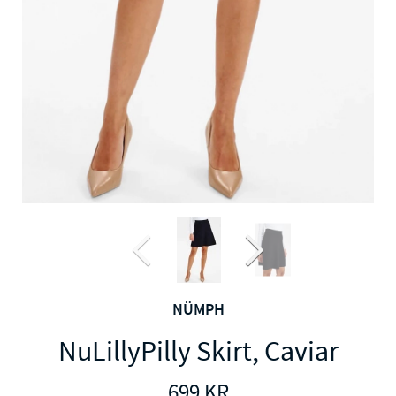
NÜMPH
NuLillyPilly Skirt, Caviar
699
KR