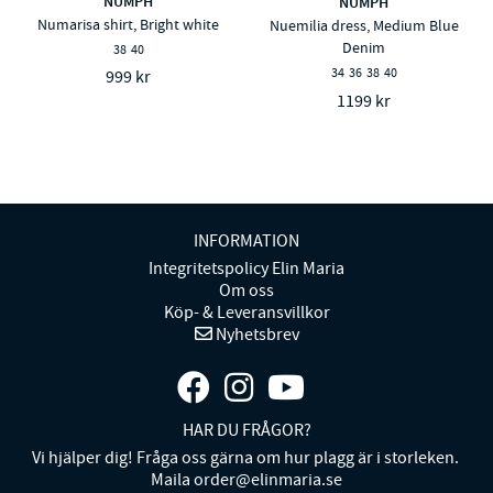
NÜMPH
NÜMPH
Numarisa shirt, Bright white
Nuemilia dress, Medium Blue
Denim
38
40
34
36
38
40
999 kr
1199 kr
INFORMATION
Integritetspolicy Elin Maria
Om oss
Köp- & Leveransvillkor
Nyhetsbrev
HAR DU FRÅGOR?
Vi hjälper dig! Fråga oss gärna om hur plagg är i storleken.
Maila order@elinmaria.se