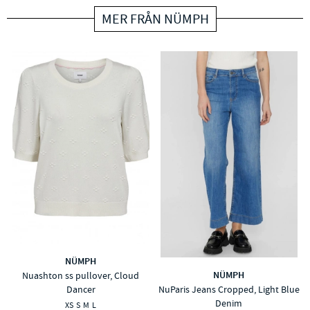
MER FRÅN NÜMPH
NÜMPH
NÜMPH
Nuashton ss pullover, Cloud
NuParis Jeans Cropped, Light Blue
Dancer
Denim
XS
S
M
L