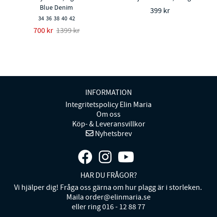
Blue Denim
399 kr
34
36
38
40
42
700 kr
1399 kr
INFORMATION
Integritetspolicy Elin Maria
Om oss
Köp- & Leveransvillkor
Nyhetsbrev
HAR DU FRÅGOR?
Vi hjälper dig! Fråga oss gärna om hur plagg är i storleken.
Maila order@elinmaria.se
eller ring 016 - 12 88 77