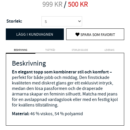
999
KR
/
500
KR
Storlek:
LÄGG I KUNDVAGNEN
SPARA SOM FAVORIT
BESKRIVNING
TVÄTTRÅD
STORLEKSGUIDE
LEVERANS
Beskrivning
En elegant topp som kombinerar stil och komfort –
perfekt för både jobb och middag. Den finstickade
kvaliteten med diskret glans ger ett exklusivt intryck,
medan den lösa passformen och de draperade
ärmarna skapar en feminin silhuett. Matcha med jeans
för en avslappnad vardagslook eller med en festlig kjol
för kvällens tillställning.
Material:
46 % viskos, 54 % polyamid