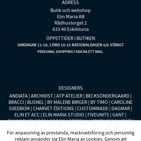
ADRESS
Butik och webshop
Elin Maria AB
Rådhustorget 2
633 40 Eskilstuna
ÖPPETTIDER I BUTIKEN
VARDAGAR 11-18, LÖRD 10-15 NATIONALDAGEN 6/6 STÄNGT
PERSONAL SHOPPING? SKICKA ETT MAIL.
DESIGNERS
ANDIATA
ARCHIVIST
ATP ATELIER
BECKSÖNDERGAARD
BRACCI
BUSNEL
BY MALENE BIRGER
BY TIMO
CAROLINE
SVEDBOM
CHARVET ÉDITIONS
CUSTOMMADE
DAGMAR
ELIN ET ACC
ELIN MARIA STUDIO
FIVEUNITS
GANT
GAUHAR HELSINKI
GOSSIA
GRIDELLI
HENRY DEAN HOME
HOLLIES STOCKHOLM
LAUREN RALPH LAUREN
MALINA
För anpassning av prestanda, marknadsföring och personlig
MISSONI HOME
MONO
MORENO CALIFORNIA
MOS MOSH
reklam använder sig Elin Maria av cookies. Genom att
MRS HOSIERY
NORDAN HOME
NÜMPH
POLO RALPH