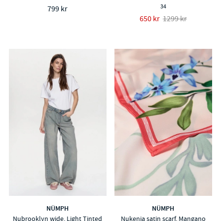
34
799 kr
650 kr
1299 kr
NÜMPH
NÜMPH
Nubrooklyn wide, Light Tinted
Nukenja satin scarf, Mangano