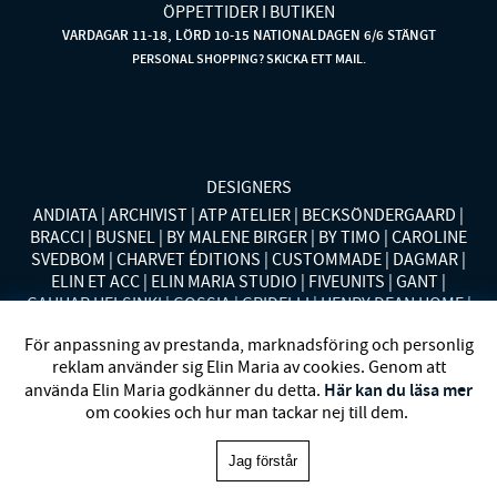
ÖPPETTIDER I BUTIKEN
VARDAGAR 11-18, LÖRD 10-15 NATIONALDAGEN 6/6 STÄNGT
PERSONAL SHOPPING? SKICKA ETT MAIL.
DESIGNERS
ANDIATA
ARCHIVIST
ATP ATELIER
BECKSÖNDERGAARD
BRACCI
BUSNEL
BY MALENE BIRGER
BY TIMO
CAROLINE
SVEDBOM
CHARVET ÉDITIONS
CUSTOMMADE
DAGMAR
ELIN ET ACC
ELIN MARIA STUDIO
FIVEUNITS
GANT
GAUHAR HELSINKI
GOSSIA
GRIDELLI
HENRY DEAN HOME
HOLLIES STOCKHOLM
LAUREN RALPH LAUREN
MALINA
För anpassning av prestanda, marknadsföring och personlig
MISSONI HOME
MONO
MORENO CALIFORNIA
MOS MOSH
reklam använder sig Elin Maria av cookies. Genom att
MRS HOSIERY
NORDAN HOME
NÜMPH
POLO RALPH
Här kan du läsa mer
använda Elin Maria godkänner du detta.
LAUREN
RENÉE VOLTAIRE
RODEBJER
SECOND FEMALE
om cookies och hur man tackar nej till dem.
SIBIN LINNEBJERG
STYLEIN
SWEDISH STOCKINGS
SYSTER
P
VANESSA BARONI
VIVEH
Jag förstår
Elin Maria 1993-2025