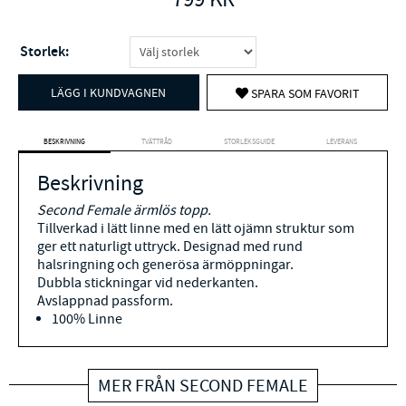
Storlek:
LÄGG I KUNDVAGNEN
SPARA SOM FAVORIT
BESKRIVNING
TVÄTTRÅD
STORLEKSGUIDE
LEVERANS
Beskrivning
Second Female ärmlös topp.
Tillverkad i lätt linne med en lätt ojämn struktur som
ger ett naturligt uttryck. Designad med rund
halsringning och generösa ärmöppningar.
Dubbla stickningar vid nederkanten.
Avslappnad passform.
100% Linne
MER FRÅN SECOND FEMALE