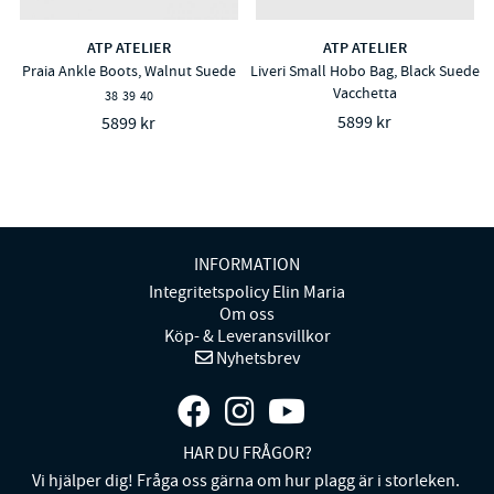
ATP ATELIER
ATP ATELIER
Praia Ankle Boots, Walnut Suede
Liveri Small Hobo Bag, Black Suede
Vacchetta
38
39
40
5899 kr
5899 kr
INFORMATION
Integritetspolicy Elin Maria
Om oss
Köp- & Leveransvillkor
Nyhetsbrev
HAR DU FRÅGOR?
Vi hjälper dig! Fråga oss gärna om hur plagg är i storleken.