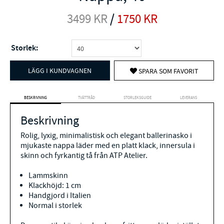
3499
KR
/
1750
KR
Storlek:
LÄGG I KUNDVAGNEN
SPARA SOM FAVORIT
BESKRIVNING
TVÄTTRÅD
STORLEKSGUIDE
LEVERANS
Beskrivning
Rolig, lyxig, minimalistisk och elegant ballerinasko i
mjukaste nappa läder med en platt klack, innersula i
skinn och fyrkantig tå från ATP Atelier.
Lammskinn
Klackhöjd: 1 cm
Handgjord i Italien
Normal i storlek