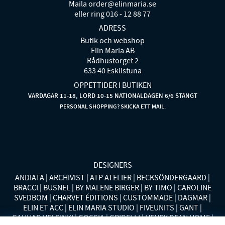
Maila order@elinmaria.se
eller ring 016 - 12 88 77
ADRESS
Butik och webshop
Elin Maria AB
Rådhustorget 2
633 40 Eskilstuna
ÖPPETTIDER I BUTIKEN
VARDAGAR 11-18, LÖRD 10-15 NATIONALDAGEN 6/6 STÄNGT
PERSONAL SHOPPING? SKICKA ETT MAIL.
DESIGNERS
ANDIATA
ARCHIVIST
ATP ATELIER
BECKSÖNDERGAARD
BRACCI
BUSNEL
BY MALENE BIRGER
BY TIMO
CAROLINE
SVEDBOM
CHARVET ÉDITIONS
CUSTOMMADE
DAGMAR
ELIN ET ACC
ELIN MARIA STUDIO
FIVEUNITS
GANT
GAUHAR HELSINKI
GOSSIA
GRIDELLI
HENRY DEAN HOME