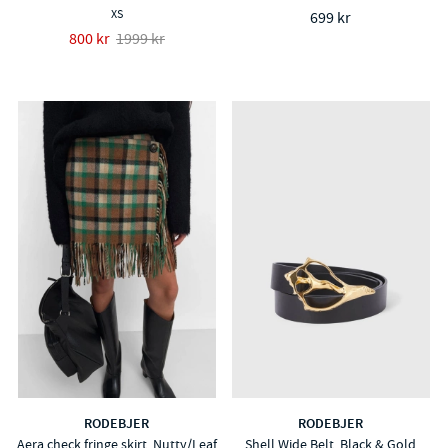
XS
699 kr
800 kr
1999 kr
RODEBJER
RODEBJER
Aera check fringe skirt, Nutty/Leaf
Shell Wide Belt, Black & Gold