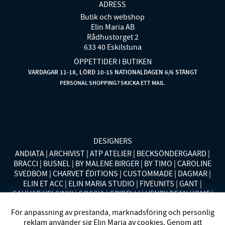
ADRESS
Butik och webshop
Elin Maria AB
Rådhustorget 2
633 40 Eskilstuna
ÖPPETTIDER I BUTIKEN
VARDAGAR 11-18, LÖRD 10-15 NATIONALDAGEN 6/6 STÄNGT
PERSONAL SHOPPING? SKICKA ETT MAIL.
DESIGNERS
ANDIATA
ARCHIVIST
ATP ATELIER
BECKSÖNDERGAARD
BRACCI
BUSNEL
BY MALENE BIRGER
BY TIMO
CAROLINE
SVEDBOM
CHARVET ÉDITIONS
CUSTOMMADE
DAGMAR
ELIN ET ACC
ELIN MARIA STUDIO
FIVEUNITS
GANT
GAUHAR HELSINKI
GOSSIA
GRIDELLI
HENRY DEAN HOME
HOLLIES STOCKHOLM
LAUREN RALPH LAUREN
MALINA
För anpassning av prestanda, marknadsföring och personlig
MISSONI HOME
MONO
MORENO CALIFORNIA
MOS MOSH
reklam använder sig Elin Maria av cookies. Genom att
MRS HOSIERY
NORDAN HOME
NÜMPH
POLO RALPH