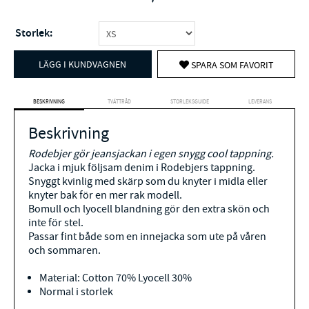
Storlek:
LÄGG I KUNDVAGNEN
SPARA SOM FAVORIT
BESKRIVNING
TVÄTTRÅD
STORLEKSGUIDE
LEVERANS
Beskrivning
Rodebjer gör jeansjackan i egen snygg cool tappning.
Jacka i mjuk följsam denim i Rodebjers tappning.
Snyggt kvinlig med skärp som du knyter i midla eller
knyter bak för en mer rak modell.
Bomull och lyocell blandning gör den extra skön och
inte för stel.
Passar fint både som en innejacka som ute på våren
och sommaren.
Material: Cotton 70% Lyocell 30%
Normal i storlek