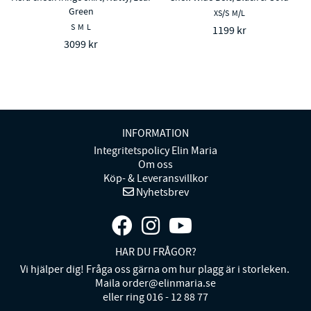
Green
XS/S
M/L
S
M
L
1199 kr
3099 kr
INFORMATION
Integritetspolicy Elin Maria
Om oss
Köp- & Leveransvillkor
Nyhetsbrev
HAR DU FRÅGOR?
Vi hjälper dig! Fråga oss gärna om hur plagg är i storleken.
Maila order@elinmaria.se
eller ring 016 - 12 88 77