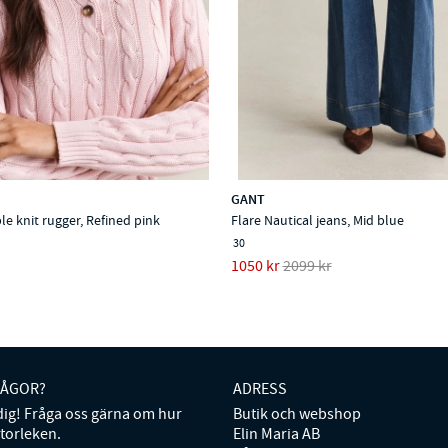
GANT
le knit rugger, Refined pink
Flare Nautical jeans, Mid blue
30
1050 kr
2099 kr
RÅGOR?
ADRESS
 dig! Fråga oss gärna om hur
Butik och webshop
storleken.
Elin Maria AB