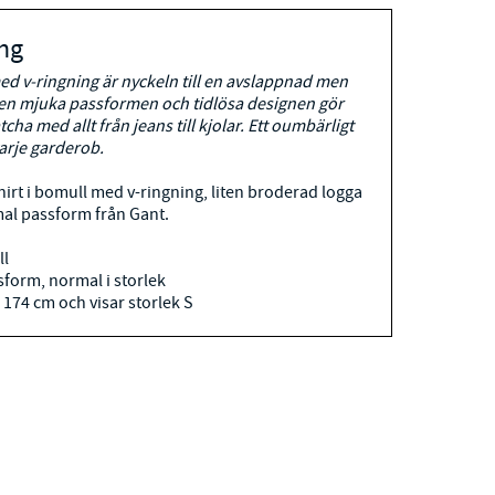
ng
 med v-ringning är nyckeln till en avslappnad men
 Den mjuka passformen och tidlösa designen gör
tcha med allt från jeans till kjolar. Ett oumbärligt
arje garderob.
irt i bomull med v-ringning, liten broderad logga
al passform från Gant.
l
form, normal i storlek
 174 cm och visar storlek S