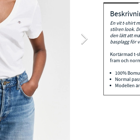
Beskrivni
En vit t-shirt
stilren look.
den lätt att ma
basplagg för v
Kortärmad t-sh
fram och norm
100% Bomul
Normal pass
Modellen är