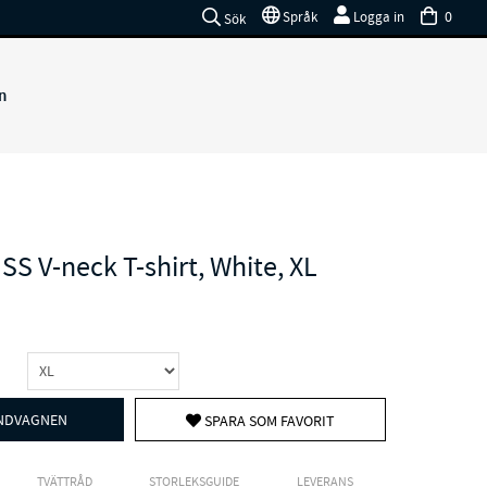
0
Språk
Logga in
Sök
n
SS V-neck T-shirt, White, XL
UNDVAGNEN
SPARA SOM FAVORIT
TVÄTTRÅD
STORLEKSGUIDE
LEVERANS