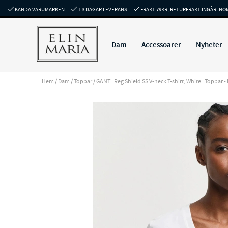
KÄNDA VARUMÄRKEN
1-3 DAGAR LEVERANS
FRAKT 79KR, RETURFRAKT INGÅR INO
Dam
Accessoarer
Nyheter
Hem
/
Dam
/
Toppar
/
GANT | Reg Shield SS V-neck T-shirt, White | Toppar -