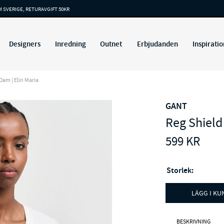
M SVERIGE, RETURAVGIFT 50KR
Designers
Inredning
Outnet
Erbjudanden
Inspiratio
 Dam | Elin Maria
GANT
Reg Shield 
599
KR
Storlek:
LÄGG I K
BESKRIVNING