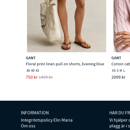
GANT
GANT
Floral print linen pull on shorts, Evening blue
Cotton cab
38
40
42
XS
S
M
L
750 kr
1499 kr
2099 kr
INFORMATION
HAR DU F
Integritetspolicy Elin Maria
Vi hjälper
Om oss
plagg är i 