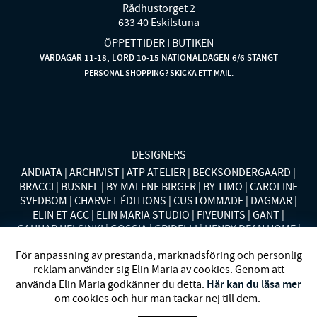
Rådhustorget 2
633 40 Eskilstuna
ÖPPETTIDER I BUTIKEN
VARDAGAR 11-18, LÖRD 10-15 NATIONALDAGEN 6/6 STÄNGT
PERSONAL SHOPPING? SKICKA ETT MAIL.
DESIGNERS
ANDIATA
ARCHIVIST
ATP ATELIER
BECKSÖNDERGAARD
BRACCI
BUSNEL
BY MALENE BIRGER
BY TIMO
CAROLINE
SVEDBOM
CHARVET ÉDITIONS
CUSTOMMADE
DAGMAR
ELIN ET ACC
ELIN MARIA STUDIO
FIVEUNITS
GANT
GAUHAR HELSINKI
GOSSIA
GRIDELLI
HENRY DEAN HOME
HOLLIES STOCKHOLM
LAUREN RALPH LAUREN
MALINA
För anpassning av prestanda, marknadsföring och personlig
MISSONI HOME
MONO
MORENO CALIFORNIA
MOS MOSH
reklam använder sig Elin Maria av cookies. Genom att
MRS HOSIERY
NORDAN HOME
NÜMPH
POLO RALPH
Här kan du läsa mer
använda Elin Maria godkänner du detta.
LAUREN
RENÉE VOLTAIRE
RODEBJER
SECOND FEMALE
om cookies och hur man tackar nej till dem.
SIBIN LINNEBJERG
STYLEIN
SWEDISH STOCKINGS
SYSTER
P
VANESSA BARONI
VIVEH