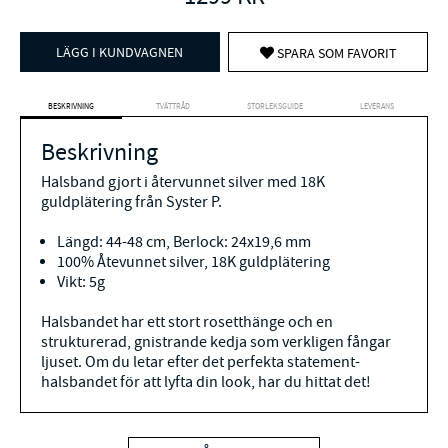
LÄGG I KUNDVAGNEN
SPARA SOM FAVORIT
BESKRIVNING
TVÄTTRÅD
STORLEKSGUIDE
LEVERANS
Beskrivning
Halsband gjort i återvunnet silver med 18K
guldplätering från Syster P.
Längd: 44-48 cm, Berlock:
24x19,6 mm
100% Åtevunnet silver, 18K guldplätering
Vikt: 5g
Halsbandet har ett stort rosetthänge och en
strukturerad, gnistrande kedja som verkligen fångar
ljuset. Om du letar efter det perfekta statement-
halsbandet för att lyfta din look, har du hittat det!