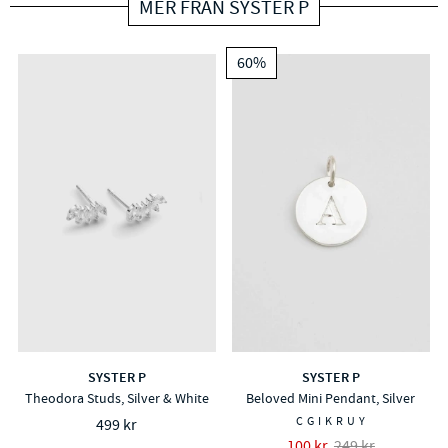
MER FRÅN SYSTER P
60%
SYSTER P
SYSTER P
Theodora Studs, Silver & White
Beloved Mini Pendant, Silver
C
G
I
K
R
U
Y
499 kr
100 kr
249 kr